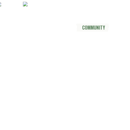
Socials
YouTube
Instagram
TikTok
Mastodon
Pinterest
Threads
DER TRAIL
THRU HIKE
COMMUNITY