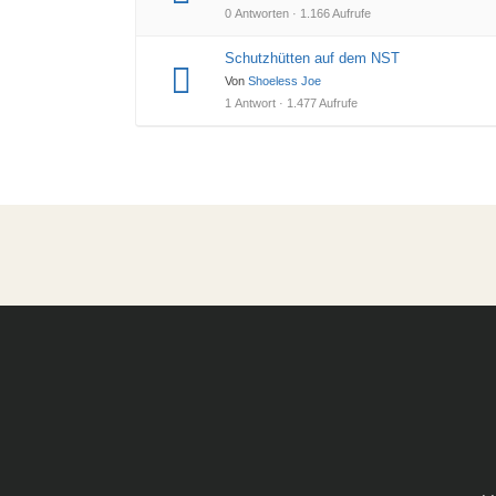
0 Antworten · 1.166 Aufrufe
Schutzhütten auf dem NST
Von
Shoeless Joe
1 Antwort · 1.477 Aufrufe