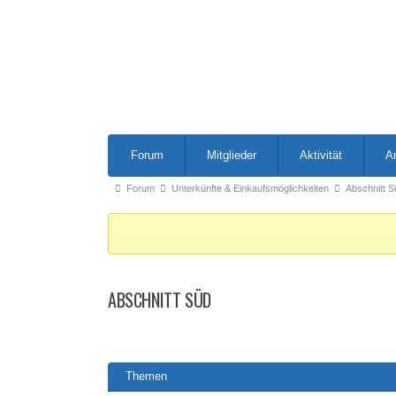
Forum-
Forum
Mitglieder
Aktivität
A
Navigation
Forum-
Forum
Unterkünfte & Einkaufsmöglichkeiten
Abschnitt S
Breadcrumbs
-
Du
bist
ABSCHNITT SÜD
hier:
Themen