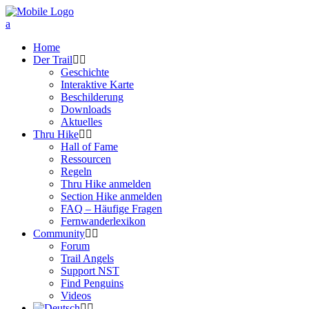
Home
Der Trail
Geschichte
Interaktive Karte
Beschilderung
Downloads
Aktuelles
Thru Hike
Hall of Fame
Ressourcen
Regeln
Thru Hike anmelden
Section Hike anmelden
FAQ – Häufige Fragen
Fernwanderlexikon
Community
Forum
Trail Angels
Support NST
Find Penguins
Videos