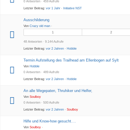
0 Antworten · 459 Aufrufe
Letzter Beitrag:
vor 1 Jahr
·
Initiative NST
Ausschilderung
Von
Crazy old man
·
1
2
48 Antworten · 9.144 Aufrufe
Letzter Beitrag:
vor 2 Jahren
·
Hobble
Termin Aufstellung des Trailhead am Ellenbogen auf Sylt
Von
Hobble
0 Antworten · 489 Aufrufe
Letzter Beitrag:
vor 2 Jahren
·
Hobble
An alle Wegepaten, Thruhiker und Helfer,
Von
Soulboy
0 Antworten · 500 Aufrufe
Letzter Beitrag:
vor 2 Jahren
·
Soulboy
Hilfe und Know-how gesucht….
Von
Soulboy
·