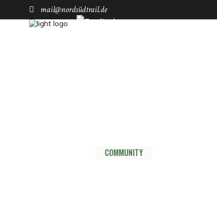
mail@nordsüdtrail.de
Socials
YouTube
Instagram
TikTok
Mastodon
Pinterest
Threads
HOME
DER TRAIL
THRU HIKE
COMMUNITY