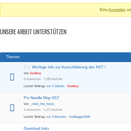
Breadcrumbs
Bitte
Anmelden
od
-
Du
bist
UNSERE ARBEIT UNTERSTÜTZEN
hier:
Themen
Wichtige Info zur Ausschilderung des NST !
Von
Soulboy
0 Antworten · 1.050 Aufrufe
Letzter Beitrag:
vor 4 Jahren
·
Soulboy
Pin Needle Map NST
Von
_robin_the_hood_
4 Antworten · 1.072 Aufrufe
Letzter Beitrag:
vor 3 Wochen
·
GoMaggy0008
Download links