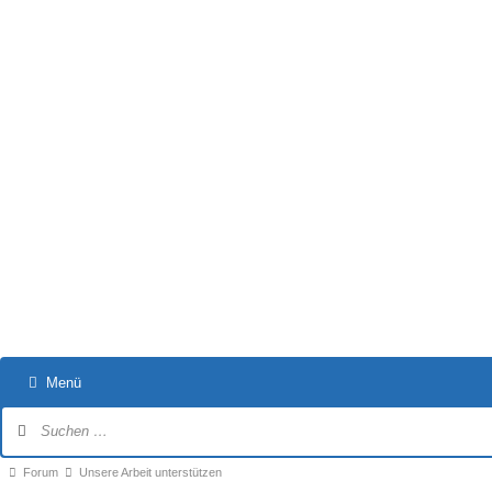
Menü
Forum-
Navigation
Forum-
Forum
Unsere Arbeit unterstützen