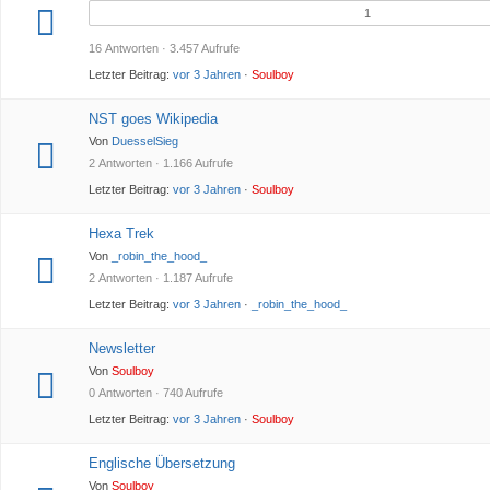
1
16 Antworten · 3.457 Aufrufe
Letzter Beitrag:
vor 3 Jahren
·
Soulboy
NST goes Wikipedia
Von
DuesselSieg
2 Antworten · 1.166 Aufrufe
Letzter Beitrag:
vor 3 Jahren
·
Soulboy
Hexa Trek
Von
_robin_the_hood_
2 Antworten · 1.187 Aufrufe
Letzter Beitrag:
vor 3 Jahren
·
_robin_the_hood_
Newsletter
Von
Soulboy
0 Antworten · 740 Aufrufe
Letzter Beitrag:
vor 3 Jahren
·
Soulboy
Englische Übersetzung
Von
Soulboy