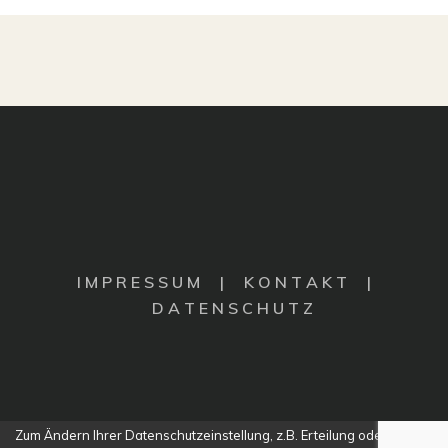
I M P R E S S U M
|
K O N T A K T |
D A T E N S C H U T Z
Zum Ändern Ihrer Datenschutzeinstellung, z.B. Erteilung oder Widerruf