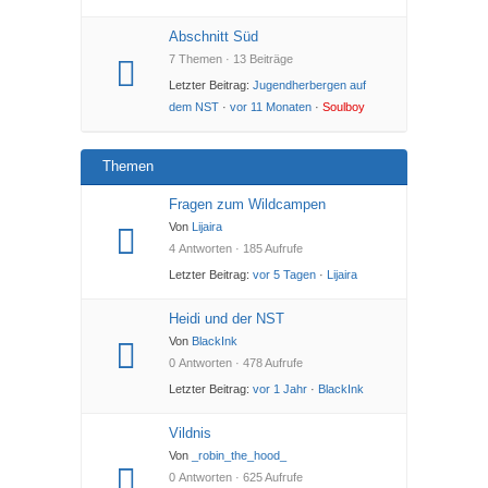
Abschnitt Süd
7 Themen · 13 Beiträge
Letzter Beitrag:
Jugendherbergen auf
dem NST
·
vor 11 Monaten
·
Soulboy
Themen
Fragen zum Wildcampen
Von
Lijaira
4 Antworten · 185 Aufrufe
Letzter Beitrag:
vor 5 Tagen
·
Lijaira
Heidi und der NST
Von
BlackInk
0 Antworten · 478 Aufrufe
Letzter Beitrag:
vor 1 Jahr
·
BlackInk
Vildnis
Von
_robin_the_hood_
0 Antworten · 625 Aufrufe