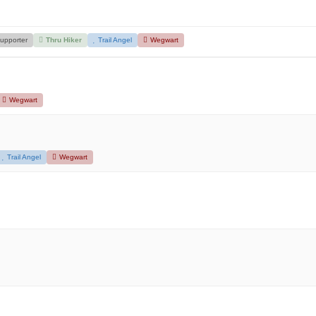
upporter
Thru Hiker
Trail Angel
Wegwart
Wegwart
Trail Angel
Wegwart