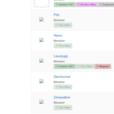
Initiative NST
Section Hiker
Supporte
Phil
Benutzer
Thru Hiker
Henro
Benutzer
Thru Hiker
Laserjupp
Benutzer
Initiative NST
Thru Hiker
Wegwart
Deichschaf
Benutzer
Thru Hiker
Slowwalker
Benutzer
Thru Hiker