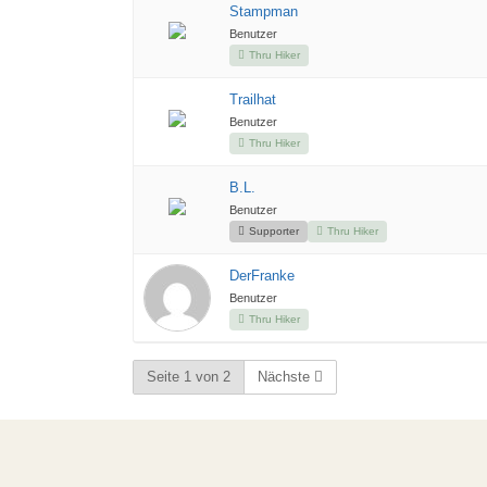
Stampman
Benutzer
Thru Hiker
Trailhat
Benutzer
Thru Hiker
B.L.
Benutzer
Supporter
Thru Hiker
DerFranke
Benutzer
Thru Hiker
Seite 1 von 2
Nächste