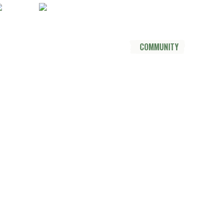
Socials
YouTube
Instagram
TikTok
Mastodon
Pinterest
Threads
DER TRAIL
THRU HIKE
COMMUNITY