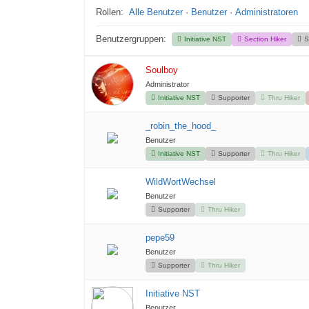
Rollen:
Alle Benutzer
·
Benutzer
·
Administratoren
Benutzergruppen:
Initiative NST
Section Hiker
S
Soulboy
Administrator
Initiative NST
Supporter
Thru Hiker
_robin_the_hood_
Benutzer
Initiative NST
Supporter
Thru Hiker
WildWortWechsel
Benutzer
Supporter
Thru Hiker
pepe59
Benutzer
Supporter
Thru Hiker
Initiative NST
Benutzer