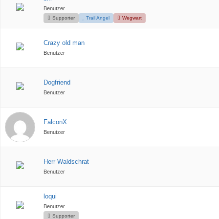
Benutzer
Supporter
Trail Angel
Wegwart
Crazy old man
Benutzer
Dogfriend
Benutzer
FalconX
Benutzer
Herr Waldschrat
Benutzer
loqui
Benutzer
Supporter