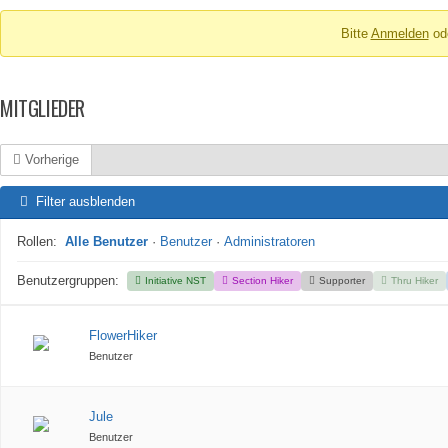
Breadcrumbs
Bitte
Anmelden
od
-
Du
bist
MITGLIEDER
hier:
Vorherige
Filter ausblenden
Rollen:
Alle Benutzer
·
Benutzer
·
Administratoren
Benutzergruppen:
Initiative NST
Section Hiker
Supporter
Thru Hiker
FlowerHiker
Benutzer
Jule
Benutzer