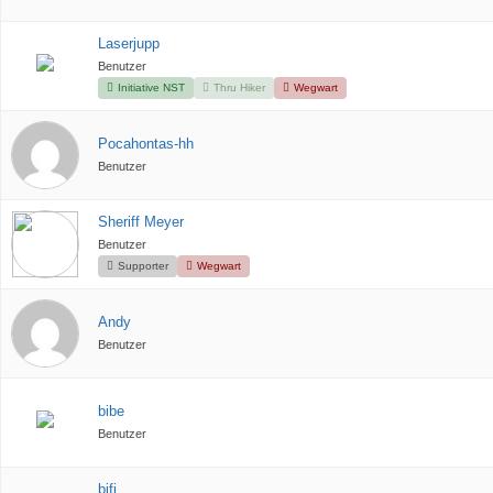
Laserjupp
Benutzer
Initiative NST
Thru Hiker
Wegwart
Pocahontas-hh
Benutzer
Sheriff Meyer
Benutzer
Supporter
Wegwart
Andy
Benutzer
bibe
Benutzer
bifi