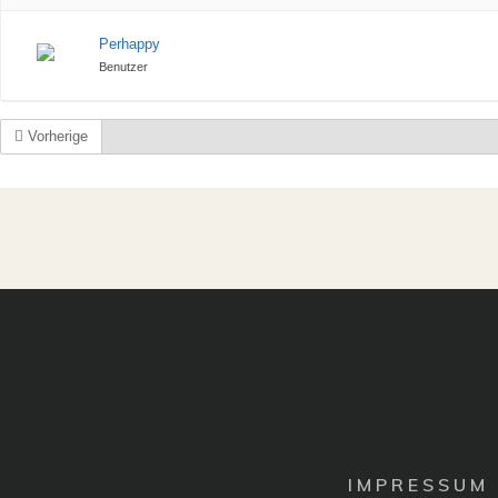
Perhappy
Benutzer
Vorherige
I M P R E S S U M