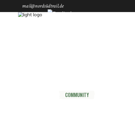
mail@nordsüdtrail.de
Socials
YouTube
Instagram
TikTok
Mastodon
Pinterest
Threads
HOME
DER TRAIL
THRU HIKE
COMMUNITY