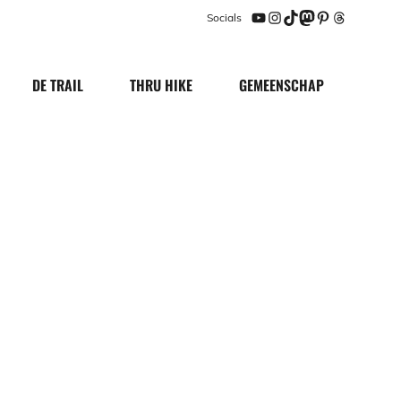
Socials
YouTube
Instagram
TikTok
Mastodon
Pinterest
Threads
DE TRAIL
THRU HIKE
GEMEENSCHAP