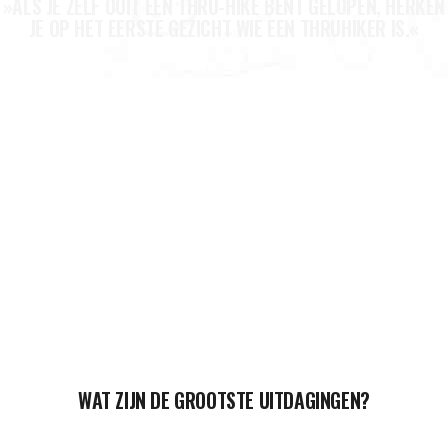
»ALS JE ZELF OOIT EEN THRU-HIKE BENT GELOPEN, HERKEN
JE OP HET EERSTE GEZICHT WIE EEN THRUHIKER IS.«
WAT ZIJN DE GROOTSTE UITDAGINGEN?