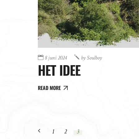
8 juni 2024
by
Soulboy
HET IDEE
READ MORE
1
2
3