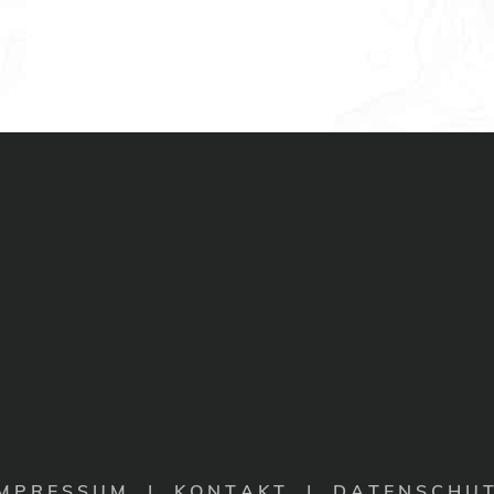
 M P R E S S U M
|
K O N T A K T |
D A T E N S C H U T