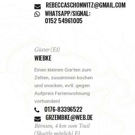
REBECCASCHONWITZ@GMAIL.COM
WHATSAPP/SIGNAL:
0152 54961005
Güster (E1)
WIEBKE
Einen kleinen Garten zum
Zelten, zusammen kochen
und snacken, evtl. gegen
Aufpreis Ferienwohnung
vorhanden!
0176-83396522
GRZEMBKE@WEB.DE
Börnsen, 4 km vom Trail
(Shuttle möglich) E1