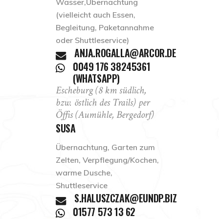
Wasser,Übernachtung
(vielleicht auch Essen,
Begleitung, Paketannahme
oder Shuttleservice)
ANJA.ROGALLA@ARCOR.DE
0049 176 38245361
(WHATSAPP)
Escheburg (8 km südlich,
bzw. östlich des Trails) per
Öffis (Aumühle, Bergedorf)
SUSA
Übernachtung, Garten zum
Zelten, Verpflegung/Kochen,
warme Dusche,
Shuttleservice
S.HALUSZCZAK@EUNDP.BIZ
01577 573 13 62