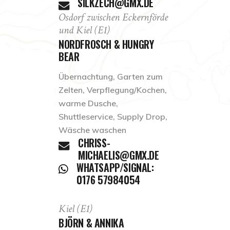
SILKZECH@GMX.DE
Osdorf zwischen Eckernförde
und Kiel (E1)
NORDFROSCH & HUNGRY
BEAR
Übernachtung, Garten zum
Zelten, Verpflegung/Kochen,
warme Dusche,
Shuttleservice, Supply Drop,
Wäsche waschen
CHRISS-
MICHAELIS@GMX.DE
WHATSAPP/SIGNAL:
0176 57984054
Kiel (E1)
BJÖRN & ANNIKA