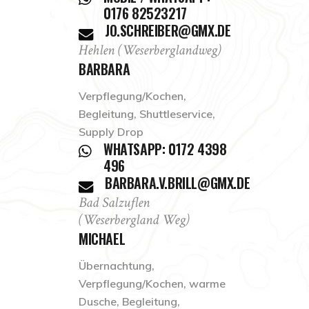
0176 82523217
JO.SCHREIBER@GMX.DE
Hehlen (Weserberglandweg)
BARBARA
Verpflegung/Kochen,
Begleitung, Shuttleservice,
Supply Drop
WHATSAPP: 0172 4398
496
BARBARA.V.BRILL@GMX.DE
Bad Salzuflen
(Weserbergland Weg)
MICHAEL
Übernachtung,
Verpflegung/Kochen, warme
Dusche, Begleitung,