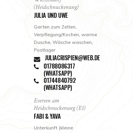
(Heidschnuckenweg)
JULIA UND UWE
Garten zum Zelten,
Verpflegung/Kochen, warme
Dusche, Wäsche waschen,
Postlager
JULIACRISPIEN@WEB.DE
01788086317
(WHATSAPP)
01744840792
(WHATSAPP)
Eversen am
Heidschnuckenweg (E1)
FABI & YAVA
Unterkunft (kleine