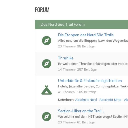
bist
FORUM
hier:
Das Nord Süd Trail Forum
Die Etappen des Nord Süd Trails
Alles rund um die Etappen, bzw. den Wegverlau
23 Themen · 95 Beiträge
Thruhike
Ihr wollt einen Thruhike ankündigen oder vorbere
14 Themen · 257 Beiträge
Unterkünfte & Einkaufsmöglichkeiten
Hotels, Jugendherbergen, Campingplätze, Tre
41 Themen · 105 Beiträge
Unterforen:
Abschnitt Nord
·
Abschnitt Mitte
·
Ab
Section-Hiker on the Trail...
Wo seid ihr auf dem NST unterwegs? Section Hike
23 Themen · 61 Beiträge