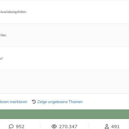
Ausrüstungslisten.
hier.
s?
elesen markieren
Zeige ungelesene Themen
952
270.347
491