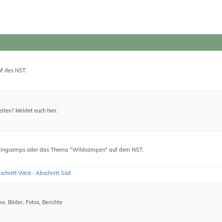
f des NST.
iten? Meldet euch hier.
kkingcamps oder das Thema "Wildcampen" auf dem NST.
schnitt West
·
Abschnitt Süd
, Bilder, Fotos, Berichte