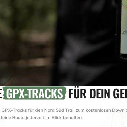
E
GPX-TRACKS
FÜR DEIN GE
ellen GPX-Tracks für den Nord Süd Trail zum kostenlosen Down
ine Route jederzeit im Blick behalten.