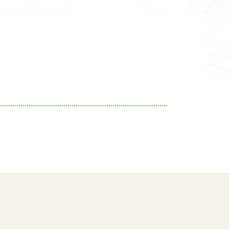
len, gibt es jetzt auch kompakt für
 das Beste: Sie funktioniert sogar offline.