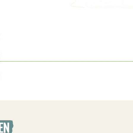
Schutzhütten und Wasserquel
unterwegs in einer App – und
EN