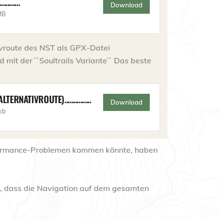
.........
Download
MB
ivroute des NST als GPX-Datei
 mit der ``Soultrails Variante`` Das beste
 (ALTERNATIVROUTE)...............
Download
kb
erformance-Problemen kommen könnte, haben
r, dass die Navigation auf dem gesamten