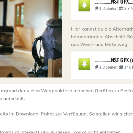
...............NST GPX......
1 Datei(en)
3.3 
Hier kannst du die Alternat
herunterladen. Abschnitt Süd
aus West- und Mittelweg:
...............NST GPX
1 Datei(en)
146 
es aufgrund der vielen Wegpunkte in manchen Geräten zu P
 unterteilt:
its im Download-Paket zur Verfügung. So stellen wir siche
ints of Interest) sind in diesen Tracks nicht enthalten.