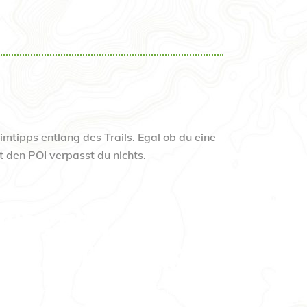
mtipps entlang des Trails. Egal ob du eine
t den POI verpasst du nichts.
ND - DEIN
UIDE AUF DEM NST
(Points of Interest), wie zum Beispiel