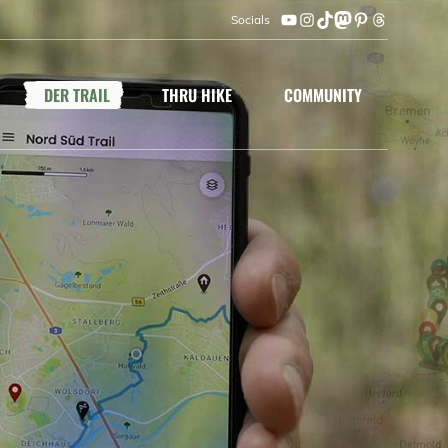
Socials
YouTube
Instagram
TikTok
Mastodon
Pinterest
Threads
DER TRAIL
THRU HIKE
COMMUNITY