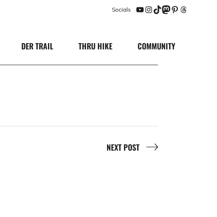
Socials
YouTube
Instagram
TikTok
Mastodon
Pinterest
Threads
DER TRAIL
THRU HIKE
COMMUNITY
NEXT POST