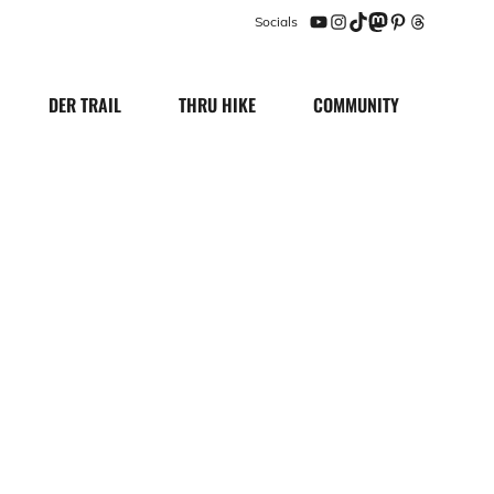
Socials
YouTube
Instagram
TikTok
Mastodon
Pinterest
Threads
DER TRAIL
THRU HIKE
COMMUNITY