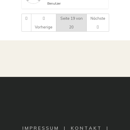
Benutzer
Seite 19 von
Nächste
Vorherige
20
I M P R E S S U M
|
K O N T A K T |