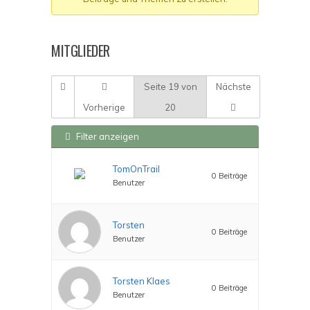
Du
bist
hier:
MITGLIEDER
Seite 19 von
Nächste
Vorherige
20
Filter anzeigen
TomOnTrail
0 Beiträge
Benutzer
Torsten
0 Beiträge
Benutzer
Torsten Klaes
0 Beiträge
Benutzer