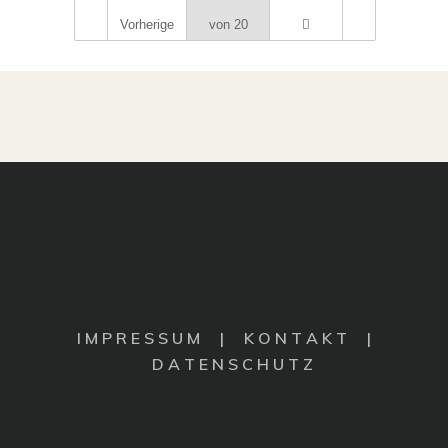
Vorherige
von 20
I M P R E S S U M
|
K O N T A K T |
D A T E N S C H U T Z