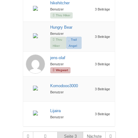
hikehitcher
Benutzer
3 Beiträge
Thru Hiker
Hungry Bear
Benutzer
3 Beiträge
Thru
Trail
Hiker
Angel
jens-olaf
Benutzer
3 Beiträge
Wegwart
Komodooo3000
3 Beiträge
Benutzer
Lijaira
3 Beiträge
Benutzer
Seite 3
Nächste