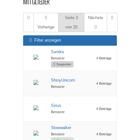
MITGLIEDER
Seite 3
Nächste
Vorherige
von 20
Filter anzeigen
Sandra
Benutzer
4 Beiträge
Supporter
ShinyUnicorn
4 Beiträge
Benutzer
Sirius
4 Beiträge
Benutzer
Slowwalker
Benutzer
4 Beiträge