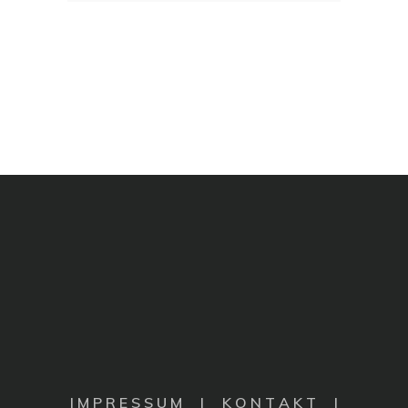
I M P R E S S U M
|
K O N T A K T |