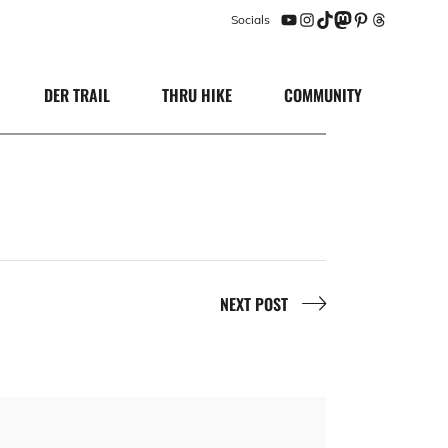
Socials
YouTube
Instagram
TikTok
Mastodon
Pinterest
Threads
DER TRAIL
THRU HIKE
COMMUNITY
NEXT POST