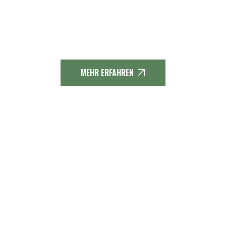
Qualitäts-Fernwanderweg im
Mittelgebirge. Möchtest Du mehr über
den Weserbergland-Weg erfahren?
MEHR ERFAHREN