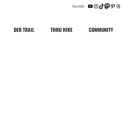
Socials
YouTube
Instagram
TikTok
Mastodon
Pinterest
Threads
DER TRAIL
THRU HIKE
COMMUNITY