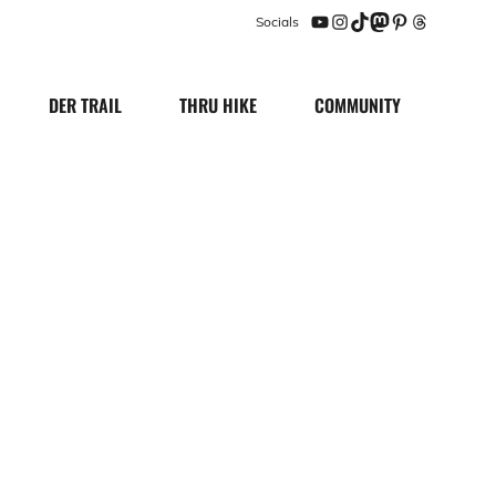
Socials
YouTube
Instagram
TikTok
Mastodon
Pinterest
Threads
DER TRAIL
THRU HIKE
COMMUNITY