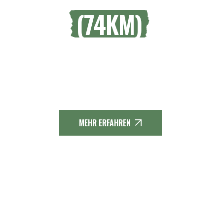
(74KM)
Der Soonwaldsteig ist ein
Fernwanderweg, der sich etwa 85
Kilometer durch den Hunsrück in
Rheinland-Pfalz schlängelt.
MEHR ERFAHREN