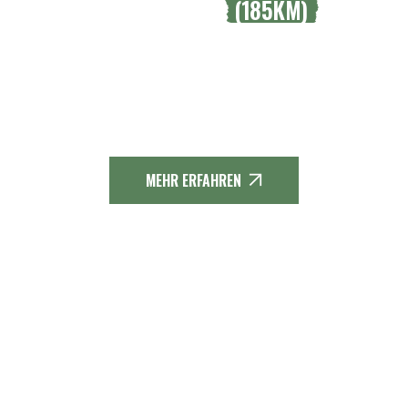
ECHTENBACH
(185KM)
Mit seinen 185 Kilometer reiht sich der
Pfälzer Weinsteig in die Riege der
rheinland-pfälzischen Top-Fernwege
ein.
MEHR ERFAHREN