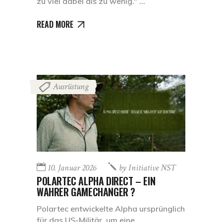
zu viel dabei als zu wenig.“
READ MORE
Ausrüstung
10. Januar 2026
by
Initiative NST
POLARTEC ALPHA DIRECT – EIN
WAHRER GAMECHANGER ?
Polartec entwickelte Alpha ursprünglich
für das US-Militär, um eine