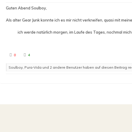
n
n
n
n
a
a
Guten Abend Soulboy,
c
c
h
h
u
o
Als alter Gear Junk konnte ich es mir nicht verkneifen, quasi mit mein
n
b
t
e
e
n
n
.
ich werde natürlich morgen, im Laufe des Tages, nochmal mich 
.
A
A
0
4
n
n
k
k
l
l
Soulboy, Pura-Vida und 2 andere Benutzer haben auf diesen Beitrag rea
i
i
c
c
k
k
e
e
n
n
f
f
ü
ü
r
r
D
D
a
a
u
u
m
m
e
e
n
n
n
n
a
a
c
c
h
h
u
o
n
b