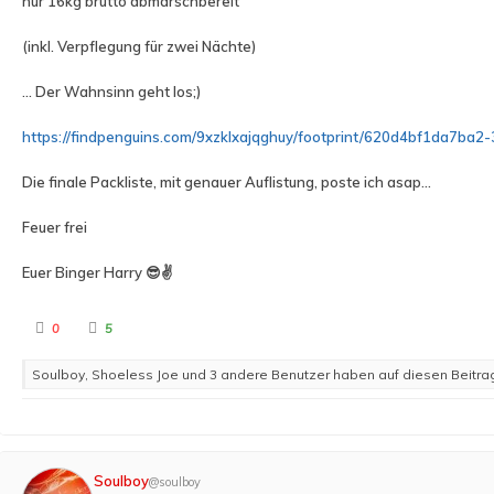
nur 16kg brutto abmarschbereit
(inkl. Verpflegung für zwei Nächte)
... Der Wahnsinn geht los;)
https://findpenguins.com/9xzklxajqghuy/footprint/620d4bf1da7ba2
Die finale Packliste, mit genauer Auflistung, poste ich asap...
Feuer frei
Euer Binger Harry 😎✌️
A
A
0
5
n
n
k
k
l
l
Soulboy, Shoeless Joe und 3 andere Benutzer haben auf diesen Beitrag
i
i
c
c
k
k
e
e
n
n
f
f
ü
ü
r
r
D
D
Soulboy
@soulboy
a
a