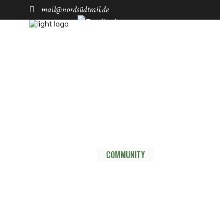
mail@nordsüdtrail.de
Socials
YouTube
Instagram
TikTok
Mastodon
Pinterest
Threads
HOME
DER TRAIL
THRU HIKE
COMMUNITY