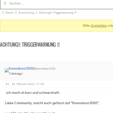
Navigation
Forum-
Forum
Ausrüstung
Achtung!!! Triggerwarnung !!!
Breadcrumbs
Bitte
Anmelden
od
-
Du
bist
ACHTUNG!!! TRIGGERWARNUNG !!!
hier:
Komodooo3000
@komodooo3000
3 Beiträge
#1
· 16. Februar 2022, 17:59
..ich mach et kurz und schmerzhaft..
Liebe Community, macht euch gefasst auf "Komodooo3000"..