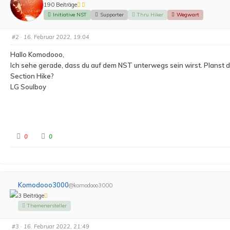
u
u
190 Beiträge
m
m
e
e
Initiative NST
Supporter
Thru Hiker
Wegwart
n
n
n
n
a
a
c
c
#2
· 16. Februar 2022, 19:04
h
h
u
o
n
b
Hallo Komodooo,
t
e
e
n
Ich sehe gerade, dass du auf dem NST unterwegs sein wirst. Planst d
n
.
.
Section Hike?
LG Soulboy
A
A
0
0
n
n
k
k
l
l
i
i
c
c
k
k
e
e
n
n
Komodooo3000
@komodooo3000
f
f
ü
ü
3 Beiträge
r
r
D
D
Themenersteller
a
a
u
u
m
m
e
e
#3
· 16. Februar 2022, 21:49