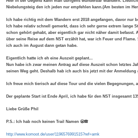
Hier in der Gegend kann man übrigens wunderbar Wandern. Liebliche
Niebelungsteig den ich jeden nur empfehlen kann.(Am besten im Her
Ich habe richtig mit dem Wandern erst 2018 angefangen, davor nur 
Ich habe relativ schnell gemerkt, dass ich sehr gerne extrem lange
schon gehört gehabt, aber eigentlich gar nicht näher damit befasst.
über seine Reise auf dem NST erzählt hat, war ich Feuer und Flame.
ich auch im August dann getan habe.
Eigentlich hatte ich eh eine Auszeit geplant...
Nun habe ich zwar meinen Antrag auf diese Auszeit schon letztes Jahr
seinen Weg geht. Deshalb hab ich auch bis jetzt mit der Anmeldung 
Ich freue mich tierisch auf diese Tour und die vielen Begegnungen, ab
Der geplante Start ist Ende April, ich habe für den NST insgesamt 1
Liebe Grüße Phil
P.S.: Ich hab noch keinen Trail Namen 😬🙈
http://www.komoot.de/user/1196576991515?ref=amk