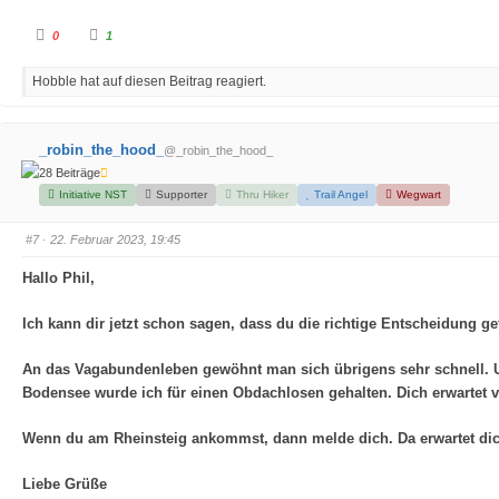
A
A
0
1
n
n
k
k
l
l
Hobble hat auf diesen Beitrag reagiert.
i
i
c
c
k
k
e
e
n
n
f
f
_robin_the_hood_
@_robin_the_hood_
ü
ü
r
r
28 Beiträge
D
D
a
a
Initiative NST
Supporter
Thru Hiker
Trail Angel
Wegwart
u
u
m
m
e
e
#7
· 22. Februar 2023, 19:45
n
n
n
n
a
a
Hallo Phil,
c
c
h
h
u
o
n
b
Ich kann dir jetzt schon sagen, dass du die richtige Entscheidung ge
t
e
e
n
n
.
.
An das Vagabundenleben gewöhnt man sich übrigens sehr schnell. 
Bodensee wurde ich für einen Obdachlosen gehalten. Dich erwartet vi
Wenn du am Rheinsteig ankommst, dann melde dich. Da erwartet dic
Liebe Grüße