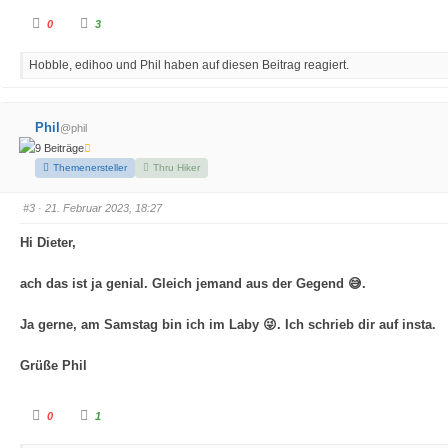
A
A
0
3
n
n
k
k
l
l
Hobble, edihoo und Phil haben auf diesen Beitrag reagiert.
i
i
c
c
k
k
e
e
n
n
f
f
Phil
@phil
ü
ü
r
r
9 Beiträge
D
D
a
a
Themenersteller
Thru Hiker
u
u
m
m
e
e
#3
· 21. Februar 2023, 18:27
n
n
n
n
a
a
Hi Dieter,
c
c
h
h
u
o
n
b
ach das ist ja genial. Gleich jemand aus der Gegend 😅.
t
e
e
n
n
.
.
Ja gerne, am Samstag bin ich im Laby 😜. Ich schrieb dir auf insta.
Grüße Phil
A
A
0
1
n
n
k
k
l
l