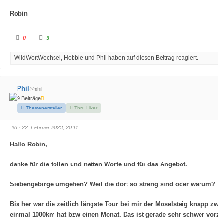
Robin
A
A
0
3
n
n
k
k
l
l
WildWortWechsel, Hobble und Phil haben auf diesen Beitrag reagiert.
i
i
c
c
k
k
e
e
n
n
f
f
Phil
@phil
ü
ü
r
r
9 Beiträge
D
D
a
a
Themenersteller
Thru Hiker
u
u
m
m
e
e
#8
· 22. Februar 2023, 20:11
n
n
n
n
a
a
Hallo Robin,
c
c
h
h
u
o
n
b
danke für die tollen und netten Worte und für das Angebot.
t
e
e
n
n
.
.
Siebengebirge umgehen? Weil die dort so streng sind oder warum?
Bis her war die zeitlich längste Tour bei mir der Moselsteig knapp 
einmal 1000km hat bzw einen Monat. Das ist gerade sehr schwer vorz