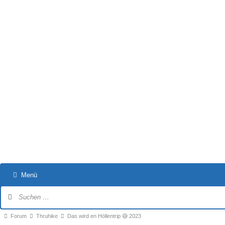
Menü
Forum-
Navigation
Forum-
Forum
Thruhike
Das wird en Höllentrip 😅 2023