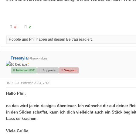
A
A
0
2
n
n
k
k
l
l
Hobble und Phil haben auf diesen Beitrag reagiert.
i
i
c
c
k
k
e
e
n
n
f
f
Freestyla
@frank-hikes
ü
ü
r
r
10 Beiträge
D
D
a
a
Initiative NST
Supporter
Wegwart
u
u
m
m
e
e
#10
· 23. Februar 2023, 7:13
n
n
n
n
a
a
Hallo Phil,
c
c
h
h
u
o
n
b
na das wird ja ein riesiges Abenteuer. Ich wünsche dir auf deiner Re
t
e
e
n
in den Süden schaffst, kann ich dich vielleicht auch ein Stück beglei
n
.
.
Lass es krachen!
Viele Grüße