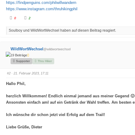
https://findpenguins.com/philwillwandern
https://www.instagram.com/thruhikingphil
A
A
0
2
n
n
k
k
l
l
Soulboy und WildWortWechsel haben auf diesen Beitrag reagiert.
i
i
c
c
k
k
e
e
n
n
f
f
WildWortWechsel
@wildwortwechsel
ü
ü
r
r
19 Beiträge
D
D
a
a
Supporter
Thru Hiker
u
u
m
m
e
e
#2
· 21. Februar 2023, 17:11
n
n
n
n
a
a
Hallo Phil,
c
c
h
h
u
o
n
b
herzlich Willkommen! Endlich einmal jemand aus meiner Gegend 🙂 Da
t
e
e
n
Ansonsten einfach aml auf ein Getränk der Wahl treffen. Am besten 
n
.
.
Ich wünsche dir schon jetzt viel Erfolg auf dem Trail!
Liebe Grüße, Dieter