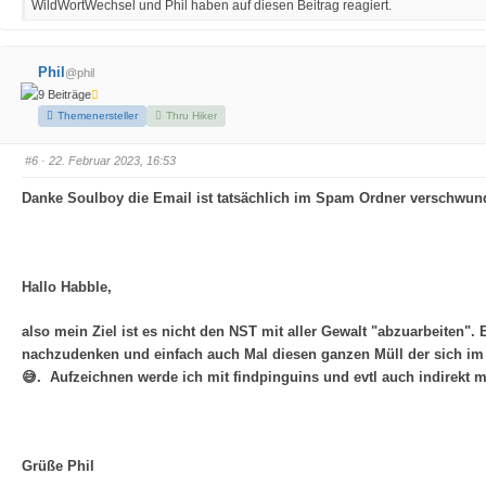
WildWortWechsel und Phil haben auf diesen Beitrag reagiert.
i
i
c
c
k
k
e
e
n
n
f
f
Phil
@phil
ü
ü
r
r
9 Beiträge
D
D
a
a
Themenersteller
Thru Hiker
u
u
m
m
e
e
#6
· 22. Februar 2023, 16:53
n
n
n
n
a
a
Danke Soulboy die Email ist tatsächlich im Spam Ordner verschwund
c
c
h
h
u
o
n
b
t
e
e
n
n
.
.
Hallo Habble,
also mein Ziel ist es nicht den NST mit aller Gewalt "abzuarbeiten". 
nachzudenken und einfach auch Mal diesen ganzen Müll der sich im 
😅. Aufzeichnen werde ich mit findpinguins und evtl auch indirekt 
Grüße Phil