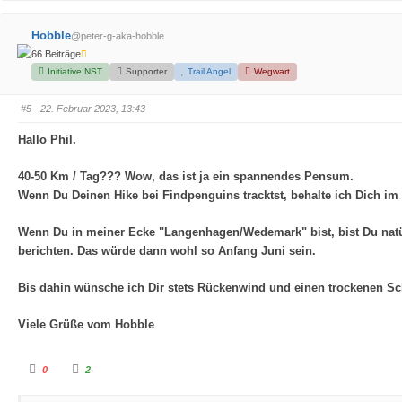
ü
ü
r
r
D
D
Hobble
@peter-g-aka-hobble
a
a
u
u
66 Beiträge
m
m
e
e
Initiative NST
Supporter
Trail Angel
Wegwart
n
n
n
n
a
a
#5
· 22. Februar 2023, 13:43
c
c
h
h
u
o
Hallo Phil.
n
b
t
e
e
n
n
.
40-50 Km / Tag??? Wow, das ist ja ein spannendes Pensum.
.
Wenn Du Deinen Hike bei Findpenguins tracktst, behalte ich Dich im 
Wenn Du in meiner Ecke "Langenhagen/Wedemark" bist, bist Du natür
berichten. Das würde dann wohl so Anfang Juni sein.
Bis dahin wünsche ich Dir stets Rückenwind und einen trockenen Sch
Viele Grüße vom Hobble
A
A
0
2
n
n
k
k
l
l