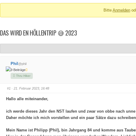
Breadcrumbs
Bitte
Anmelden
od
-
Du
bist
DAS WIRD EN HÖLLENTRIP 😅 2023
hier:
Phil
@phil
9 Beiträge
Thru Hiker
#1
· 21. Februar 2023, 16:48
Hallo alle miteinander,
ich werde dieses Jahr den NST laufen und zwar von obbe nach unne 
Daher möchte ich mich vorstellen und ein paar Sätze dazu schreibe
Mein Name ist Philipp (Phil), bin Jahrgang 84 und komme aus Tauber