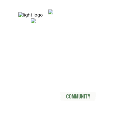
mail@nordsüdtrail.de
Socials
YouTube
Instagram
TikTok
Mastodon
Pinterest
Threads
HOME
DER TRAIL
THRU HIKE
COMMUNITY