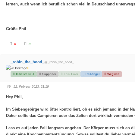
lernen, auch wenn ich beruflich schon viel in Deutschland unterweg
Grüße Phil
A
A
0
0
n
n
k
k
l
l
i
i
c
c
_robin_the_hood_
@_robin_the_hood_
k
k
e
e
28 Beiträge
n
n
f
f
Initiative NST
Supporter
Thru Hiker
Trail Angel
Wegwart
ü
ü
r
r
D
D
a
a
#9
· 22. Februar 2023, 21:19
u
u
m
m
e
e
Hey Phil,
n
n
n
n
a
a
Im Siebengebirge wird öfter kontrolliert, ob es sich jemand in der 
c
c
h
h
Daher sollte das Campieren oder das Zelten dort wirklich vermieden w
u
o
n
b
t
e
e
n
Lass es auf jeden Fall langsam angehen. Der Körper muss sich an di
n
.
.
direkt eine Knochenhautentzündung. Sowas solltest du lieber verm