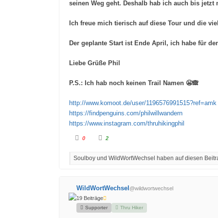
seinen Weg geht. Deshalb hab ich auch bis jetzt
Ich freue mich tierisch auf diese Tour und die vi
Der geplante Start ist Ende April, ich habe für 
Liebe Grüße Phil
P.S.: Ich hab noch keinen Trail Namen 😬🙈
http://www.komoot.de/user/1196576991515?ref=amk
https://findpenguins.com/philwillwandern
https://www.instagram.com/thruhikingphil
A
A
0
2
n
n
k
k
l
l
Soulboy und WildWortWechsel haben auf diesen Beitra
i
i
c
c
k
k
e
e
n
n
f
f
WildWortWechsel
@wildwortwechsel
ü
ü
r
r
19 Beiträge
D
D
a
a
Supporter
Thru Hiker
u
u
m
m