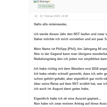
9 Beiträge
Thru Hiker
#1
· 21. Februar 2023, 16:48
Hallo alle miteinander,
ich werde dieses Jahr den NST laufen und zwar v
Daher möchte ich mich vorstellen und ein paar S
Mein Name ist Philipp (Phil), bin Jahrgang 84 u
Hier in der Gegend kann man übrigens wunderbar
Niebelungsteig den ich jeden nur empfehlen kan
Ich habe richtig mit dem Wandern erst 2018 ange
Ich habe relativ schnell gemerkt, dass ich sehr
schon gehört gehabt, aber eigentlich gar nicht n
über seine Reise auf dem NST erzählt hat, war i
ich auch im August dann getan habe.
Eigentlich hatte ich eh eine Auszeit geplant...
Nun habe ich zwar meinen Antrag auf diese Auszei