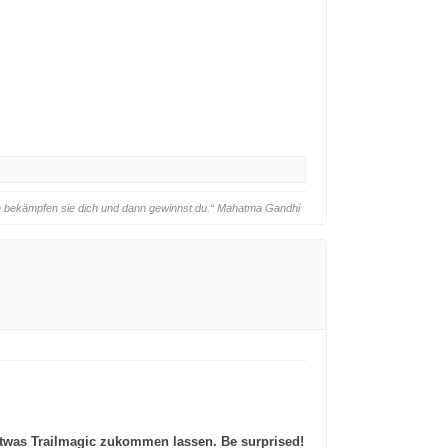
ann bekämpfen sie dich und dann gewinnst du.“ Mahatma Gandhi
etwas Trailmagic zukommen lassen. Be surprised!