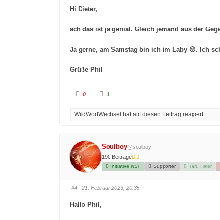
a
a
Hi Dieter,
c
c
h
h
u
o
n
b
ach das ist ja genial. Gleich jemand aus der Geg
t
e
e
n
n
.
.
Ja gerne, am Samstag bin ich im Laby 😜. Ich schr
Grüße Phil
A
A
0
1
n
n
k
k
l
l
WildWortWechsel hat auf diesen Beitrag reagiert.
i
i
c
c
k
k
e
e
n
n
f
f
Soulboy
@soulboy
ü
ü
r
r
190 Beiträge
D
D
a
a
Initiative NST
Supporter
Thru Hiker
u
u
m
m
e
e
n
n
#4
· 21. Februar 2023, 20:35
n
n
a
a
c
c
Hallo Phil,
h
h
u
o
n
b