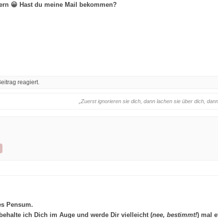
dern 😀 Hast du meine Mail bekommen?
itrag reagiert.
„Zuerst ignorieren sie dich, dann lachen sie über dich, d
des Pensum.
ehalte ich Dich im Auge und werde Dir vielleicht (
nee, bestimmt!
) mal 