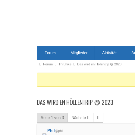
Forum-
Forum
Mitglieder
Aktivität
A
Navigation
Forum-
Forum
Thruhike
Das wird en Höllentrip 😅 2023
Breadcrumbs
-
Du
bist
DAS WIRD EN HÖLLENTRIP 😅 2023
hier:
Seite 1 von 3
Nächste
Phil
@phil