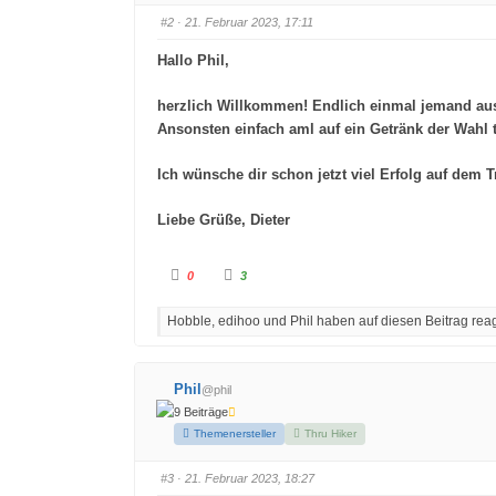
e
e
#2
· 21. Februar 2023, 17:11
n
n
n
n
a
a
Hallo Phil,
c
c
h
h
u
o
n
b
herzlich Willkommen! Endlich einmal jemand aus 
t
e
e
n
Ansonsten einfach aml auf ein Getränk der Wahl 
n
.
.
Ich wünsche dir schon jetzt viel Erfolg auf dem Tr
Liebe Grüße, Dieter
A
A
0
3
n
n
k
k
l
l
Hobble, edihoo und Phil haben auf diesen Beitrag reag
i
i
c
c
k
k
e
e
n
n
f
f
Phil
@phil
ü
ü
r
r
9 Beiträge
D
D
a
a
Themenersteller
Thru Hiker
u
u
m
m
e
e
#3
· 21. Februar 2023, 18:27
n
n
n
n