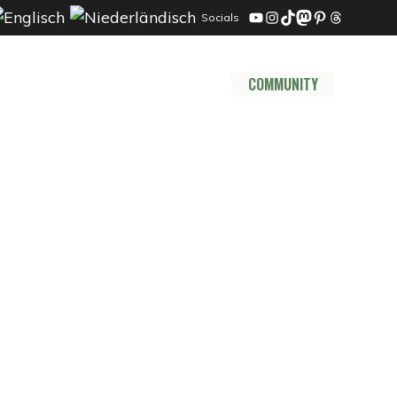
Socials
YouTube
Instagram
TikTok
Mastodon
Pinterest
Threads
DER TRAIL
THRU HIKE
COMMUNITY