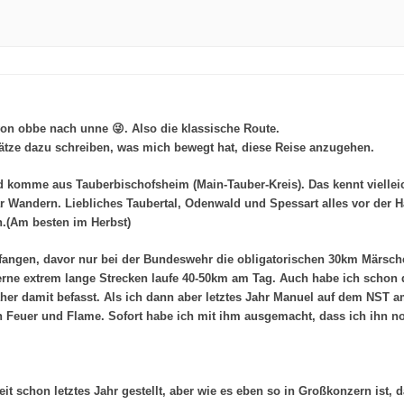
on obbe nach unne 😜. Also die klassische Route.
ätze dazu schreiben, was mich bewegt hat, diese Reise anzugehen.
nd komme aus Tauberbischofsheim (Main-Tauber-Kreis). Das kennt viellei
 Wandern. Liebliches Taubertal, Odenwald und Spessart alles vor der 
n.(Am besten im Herbst)
fangen, davor nur bei der Bundeswehr die obligatorischen 30km Märsch
 gerne extrem lange Strecken laufe 40-50km am Tag. Auch habe ich schon
äher damit befasst. Als ich dann aber letztes Jahr Manuel auf dem NST 
ch Feuer und Flame. Sofort habe ich mit ihm ausgemacht, dass ich ihn 
t schon letztes Jahr gestellt, aber wie es eben so in Großkonzern ist, d