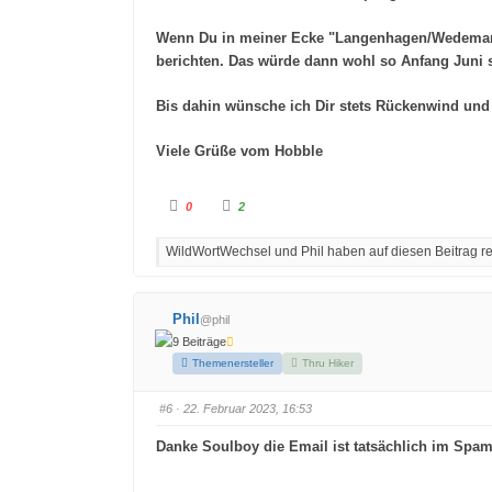
Wenn Du in meiner Ecke "Langenhagen/Wedemark" 
berichten. Das würde dann wohl so Anfang Juni s
Bis dahin wünsche ich Dir stets Rückenwind und 
Viele Grüße vom Hobble
A
A
0
2
n
n
k
k
l
l
WildWortWechsel und Phil haben auf diesen Beitrag re
i
i
c
c
k
k
e
e
n
n
f
f
Phil
@phil
ü
ü
r
r
9 Beiträge
D
D
a
a
Themenersteller
Thru Hiker
u
u
m
m
e
e
#6
· 22. Februar 2023, 16:53
n
n
n
n
a
a
Danke Soulboy die Email ist tatsächlich im Spa
c
c
h
h
u
o
n
b