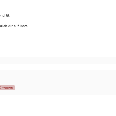
end 😅.
ieb dir auf insta.
Wegwart