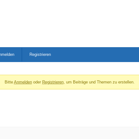
nmelden
Registrieren
Bitte
Anmelden
oder
Registrieren
, um Beiträge und Themen zu erstellen.