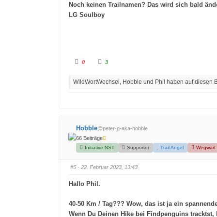
t
e
Noch keinen Trailnamen? Das wird sich bald än
e
n
n
.
LG Soulboy
.
A
A
0
3
n
n
k
k
l
l
WildWortWechsel, Hobble und Phil haben auf diesen Be
i
i
c
c
k
k
e
e
n
n
f
f
ü
ü
r
r
D
D
Hobble
@peter-g-aka-hobble
a
a
u
u
66 Beiträge
m
m
e
e
Initiative NST
Supporter
Trail Angel
Wegwart
n
n
n
n
a
a
#5
· 22. Februar 2023, 13:43
c
c
h
h
u
o
Hallo Phil.
n
b
t
e
e
n
n
.
40-50 Km / Tag??? Wow, das ist ja ein spannen
.
Wenn Du Deinen Hike bei Findpenguins tracktst, b