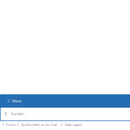
Menü
Forum-
Navigation
Forum-
Forum
Section-Hiker on the Trail...
Hallo sagen!