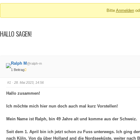
Breadcrumbs
Bitte
Anmelden
od
-
Du
bist
HALLO SAGEN!
hier:
Ralph M
@ralph-m
1 Beitrag
#1
· 28. Mai 2023, 14:56
Hallo zusammen!
Ich möchte mich hier nun doch auch mal kurz Vorstellen!
Mein Name ist Ralph, bin 49 Jahre alt und komme aus der Schweiz.
Seit dem 1. April bin ich jetzt schon zu Fuss unterwegs. Ich ging 
nach Köln. Von da über Holland and die Nordseeküste, weiter nach 