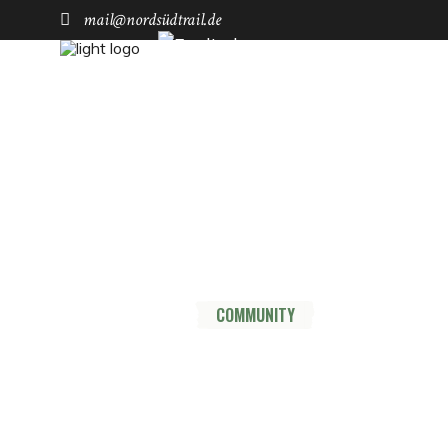
mail@nordsüdtrail.de
Socials
YouTube
Instagram
TikTok
Mastodon
Pinterest
Threads
HOME
DER TRAIL
THRU HIKE
COMMUNITY