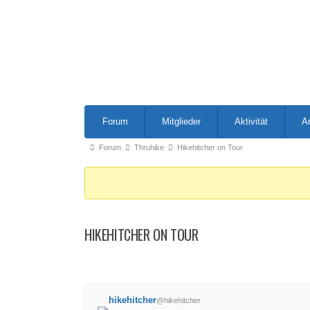
Forum-
Forum
Mitglieder
Aktivität
A
Navigation
Forum-
Forum
Thruhike
Hikehitcher on Tour
Breadcrumbs
-
Du
bist
HIKEHITCHER ON TOUR
hier:
hikehitcher
@hikehitcher