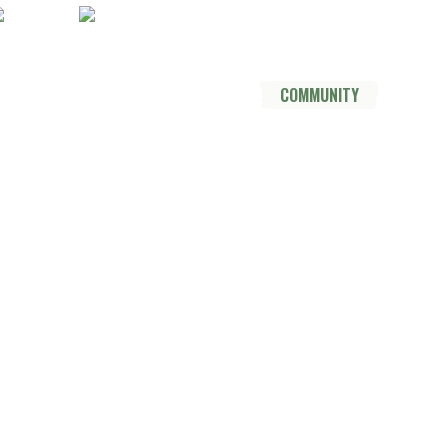
Socials
YouTube
Instagram
TikTok
Mastodon
Pinterest
Threads
DER TRAIL
THRU HIKE
COMMUNITY