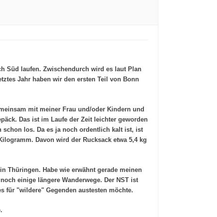
ach Süd laufen. Zwischendurch wird es laut Plan
etztes Jahr haben wir den ersten Teil von Bonn
gemeinsam mit meiner Frau und/oder Kindern und
äck. Das ist im Laufe der Zeit leichter geworden
hon los. Da es ja noch ordentlich kalt ist, ist
8 Kilogramm. Davon wird der Rucksack etwa 5,4 kg
a in Thüringen. Habe wie erwähnt gerade meinen
n noch einige längere Wanderwege. Der NST ist
ges für "wildere" Gegenden austesten möchte.
.