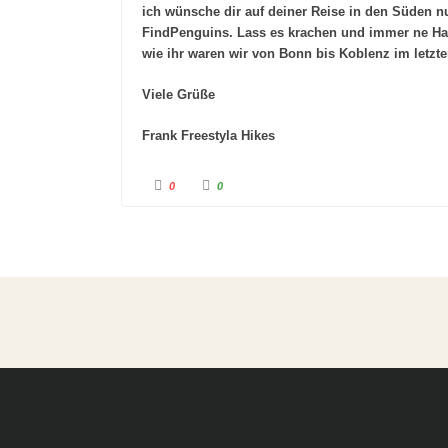
n
b
ich wünsche dir auf deiner Reise in den Süden nu
t
e
e
n
FindPenguins. Lass es krachen und immer ne Han
n
.
.
wie ihr waren wir von Bonn bis Koblenz im letzt
Viele Grüße
Frank Freestyla Hikes
A
A
0
0
n
n
k
k
l
l
i
i
c
c
k
k
e
e
n
n
f
f
ü
ü
r
r
D
D
a
a
u
u
m
m
e
e
n
n
n
n
a
a
c
c
h
h
u
o
n
b
t
e