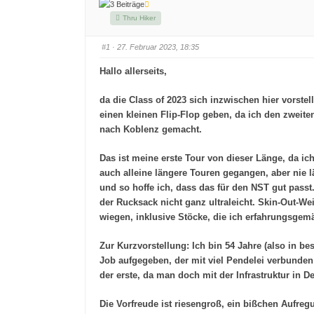
3 Beiträge
Thru Hiker
#1
· 27. Februar 2023, 18:35
Hallo allerseits,
da die Class of 2023 sich inzwischen hier vorste
einen kleinen Flip-Flop geben, da ich den zweite
nach Koblenz gemacht.
Das ist meine erste Tour von dieser Länge, da i
auch alleine längere Touren gegangen, aber nie 
und so hoffe ich, dass das für den NST gut passt
der Rucksack nicht ganz ultraleicht. Skin-Out-W
wiegen, inklusive Stöcke, die ich erfahrungsgem
Zur Kurzvorstellung: Ich bin 54 Jahre (also in 
Job aufgegeben, der mit viel Pendelei verbunden 
der erste, da man doch mit der Infrastruktur in
Die Vorfreude ist riesengroß, ein bißchen Aufreg