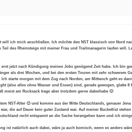
llt will ich mich anschließen. Ich möchte den NST klassisch von Nord n
n Teil des Rheinsteigs mit meiner Frau und Trailmanagerin laufen will. L
ch erst jetzt nach Kündigung meines Jobs genügend Zeit habe. Ich bin 
länger als drei Wochen, und bei den ersten Touren mit sehr schwerem Gep
. Ich starte morgen mit dem Zug nach Norden, am Mittwoch geht es dann sc
eight (also alles ohne Wasser und Essen) sind, gerade gewogen, glatte 
äß meist am Rucksack trage aber trotzdem gerne dabeihabe 🙂
bestem NST-Alter 🙂 und komme aus der Mitte Deutschlands, genauer Jen
war, die auf Dauer kein guter Zustand war. Auf meiner Bucketlist stehe
 Deutschland recht entspannt an die Sache herangehen kann und ich eini
ung ist natürlich auch dabei, wäre ja auch komisch, wenn es anders wäre