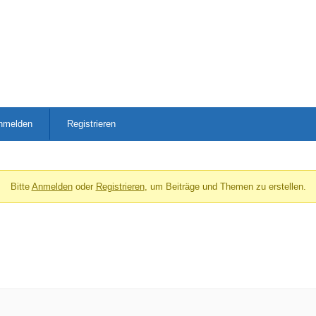
nmelden
Registrieren
Bitte
Anmelden
oder
Registrieren
, um Beiträge und Themen zu erstellen.