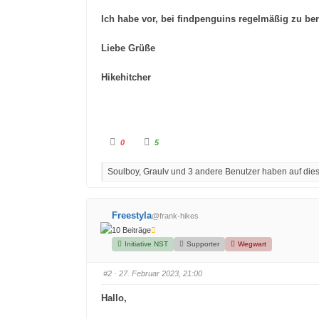
Ich habe vor, bei findpenguins regelmäßig zu ber
Liebe Grüße
Hikehitcher
A
A
0
5
n
n
k
k
l
l
Soulboy, Graulv und 3 andere Benutzer haben auf diese
i
i
c
c
k
k
e
e
n
n
f
f
Freestyla
@frank-hikes
ü
ü
r
r
10 Beiträge
D
D
a
a
Initiative NST
Supporter
Wegwart
u
u
m
m
e
e
#2
· 27. Februar 2023, 21:00
n
n
n
n
a
a
Hallo,
c
c
h
h
u
o