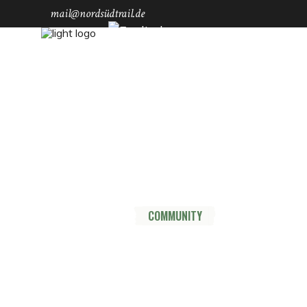
mail@nordsüdtrail.de
Socials
YouTube
Instagram
TikTok
Mastodon
Pinterest
Threads
HOME
DER TRAIL
THRU HIKE
COMMUNITY