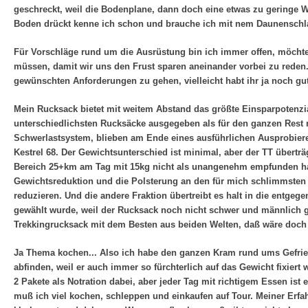
geschreckt, weil die Bodenplane, dann doch eine etwas zu geringe 
Boden drückt kenne ich schon und brauche ich mit nem Daunenschla
Für Vorschläge rund um die Ausrüstung bin ich immer offen, möchte
müssen, damit wir uns den Frust sparen aneinander vorbei zu reden.
gewünschten Anforderungen zu gehen, vielleicht habt ihr ja noch gut
Mein Rucksack bietet mit weitem Abstand das größte Einsparpotenzial,
unterschiedlichsten Rucksäcke ausgegeben als für den ganzen Rest
Schwerlastsystem, blieben am Ende eines ausführlichen Ausprobier
Kestrel 68. Der Gewichtsunterschied ist minimal, aber der TT übertr
Bereich 25+km am Tag mit 15kg nicht als unangenehm empfunden habe.
Gewichtsreduktion und die Polsterung an den für mich schlimmsten 
reduzieren. Und die andere Fraktion übertreibt es halt in die entge
gewählt wurde, weil der Rucksack noch nicht schwer und männlich ge
Trekkingrucksack mit dem Besten aus beiden Welten, daß wäre doch 
Ja Thema kochen... Also ich habe den ganzen Kram rund ums Gefrier
abfinden, weil er auch immer so fürchterlich auf das Gewicht fixiert
2 Pakete als Notration dabei, aber jeder Tag mit richtigem Essen ist 
muß ich viel kochen, schleppen und einkaufen auf Tour. Meiner Erfah