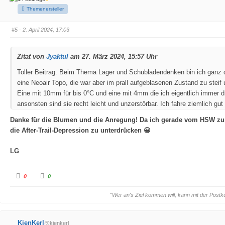
D
D
a
a
Themenersteller
u
u
m
m
e
e
#5
· 2. April 2024, 17:03
n
n
n
n
a
a
c
c
h
h
Zitat von
Jyaktul
am 27. März 2024, 15:57 Uhr
u
o
n
b
t
e
Toller Beitrag. Beim Thema Lager und Schubladendenken bin ich ganz 
e
n
n
.
eine Neoair Topo, die war aber im prall aufgeblasenen Zustand zu steif
.
Eine mit 10mm für bis 0°C und eine mit 4mm die ich eigentlich immer dr
ansonsten sind sie recht leicht und unzerstörbar. Ich fahre ziemlich gut
Danke für die Blumen und die Anregung! Da ich gerade vom HSW zurü
die After-Trail-Depression zu unterdrücken 😀
LG
A
A
0
0
n
n
k
k
l
l
"Wer an's Ziel kommen will, kann mit der Postk
i
i
c
c
k
k
e
e
n
n
KienKerl
@kienkerl
f
f