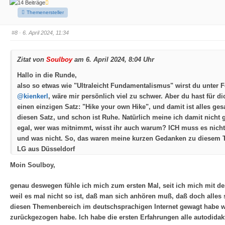
14 Beiträge
m
m
e
e
Themenersteller
n
n
n
n
a
a
#8
· 6. April 2024, 11:34
c
c
h
h
u
o
n
b
t
e
Zitat von
Soulboy
am 6. April 2024, 8:04 Uhr
e
n
n
.
.
Hallo in die Runde,
also so etwas wie "Ultraleicht Fundamentalismus" wirst du unter F
@kienkerl
, wäre mir persönlich viel zu schwer. Aber du hast für di
einen einzigen Satz: "Hike your own Hike", und damit ist alles gesa
diesen Satz, und schon ist Ruhe. Natürlich meine ich damit nicht 
egal, wer was mitnimmt, wisst ihr auch warum? ICH muss es nicht 
und was nicht. So, das waren meine kurzen Gedanken zu diesem
LG aus Düsseldorf
Moin Soulboy,
genau deswegen fühle ich mich zum ersten Mal, seit ich mich mit
weil es mal nicht so ist, daß man sich anhören muß, daß doch alles 
diesen Themenbereich im deutschsprachigen Internet gewagt habe war
zurückgezogen habe. Ich habe die ersten Erfahrungen alle autodidak