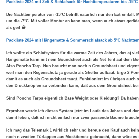
Packliste 2024 mit Zelt & Schlafsack für Nachttemperaturen bis -15°C
Die Nachttemperatur von -15°C betrifft natürlich nur den Extremfall
um die -7°C. Mit voller Montur an kann man, wenn auch etwas geräder
als geil 😀
Packliste 2024 mit Hängematte & Sommerschlafsack ab 5°C Nachtte
Ich wollte ein Schlafsystem für die warme Zeit des Jahres, das a) vie
Hängematte kann mit nem Goundsheet auch als Net Tent auf dem Bo
Also Poncho Tarp. Nun braucht man noch n Groundsheet und eigentl
weil man den Regenschutz ja gerade als Shelter aufbaut. Ergo 2 Pon
damit es auch als Groundsheet taugt. Funktioniert im übrigen auch s
den Druckknöpfen so verbinden kann, daß aus dem Groundsheet be
Sind Poncho Tarps eigentlich Base Weight oder Kleidung? Da haben
Erproben werde ich dieses System jetzt im Laufe des Jahres und da
damit leben, daß ich nicht einfach nur zwei passende Bäume brauch
Ich mag das Telemark 1 wirklich sehr und bereue den Kauf auch keine
noch n zweiten Türlappen aus Moskitonetz gebraucht, dann wäre es i