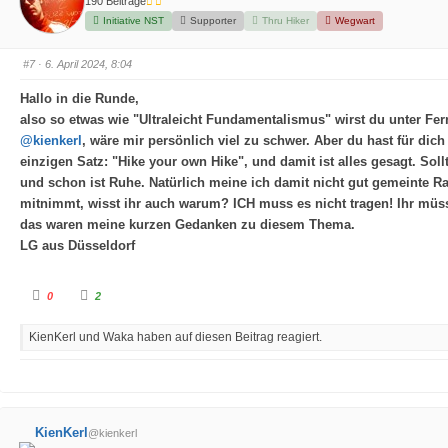
190 Beiträge
r
r
D
D
Initiative NST
Supporter
Thru Hiker
Wegwart
a
a
u
u
m
m
e
e
#7
· 6. April 2024, 8:04
n
n
n
n
a
a
Hallo in die Runde,
c
c
h
h
also so etwas wie "Ultraleicht Fundamentalismus" wirst du unter Fer
u
o
n
b
@kienkerl
, wäre mir persönlich viel zu schwer. Aber du hast für dich
t
e
e
n
einzigen Satz: "Hike your own Hike", und damit ist alles gesagt. Soll
n
.
.
und schon ist Ruhe. Natürlich meine ich damit nicht gut gemeinte Ra
mitnimmt, wisst ihr auch warum? ICH muss es nicht tragen! Ihr müss
das waren meine kurzen Gedanken zu diesem Thema.
LG aus Düsseldorf
A
A
0
2
n
n
k
k
l
l
KienKerl und Waka haben auf diesen Beitrag reagiert.
i
i
c
c
k
k
e
e
n
n
f
f
ü
ü
r
r
D
D
KienKerl
@kienkerl
a
a
u
u