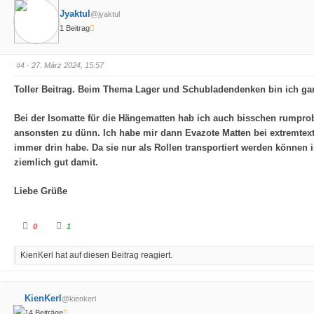
f
f
Jyaktul
@jyaktul
ü
ü
r
r
1 Beitrag
D
D
a
a
u
u
m
m
e
e
#4
· 27. März 2024, 15:57
n
n
n
n
a
a
Toller Beitrag. Beim Thema Lager und Schubladendenken bin ich ga
c
c
h
h
u
o
n
b
Bei der Isomatte für die Hängematten hab ich auch bisschen rumprobie
t
e
e
n
ansonsten zu dünn. Ich habe mir dann Evazote Matten bei extremtexti
n
.
.
immer drin habe. Da sie nur als Rollen transportiert werden können i
ziemlich gut damit.
Liebe Grüße
A
A
0
1
n
n
k
k
l
l
KienKerl hat auf diesen Beitrag reagiert.
i
i
c
c
k
k
e
e
n
n
f
f
KienKerl
@kienkerl
ü
ü
r
r
14 Beiträge