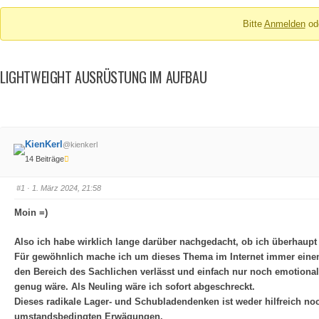
Breadcrumbs
Bitte
Anmelden
od
-
Du
bist
LIGHTWEIGHT AUSRÜSTUNG IM AUFBAU
hier:
KienKerl
@kienkerl
14 Beiträge
#1
· 1. März 2024, 21:58
Moin =)
Also ich habe wirklich lange darüber nachgedacht, ob ich überhau
Für gewöhnlich mache ich um dieses Thema im Internet immer einen 
den Bereich des Sachlichen verlässt und einfach nur noch emotiona
genug wäre. Als Neuling wäre ich sofort abgeschreckt.
Dieses radikale Lager- und Schubladendenken ist weder hilfreich noch
umstandsbedingten Erwägungen.