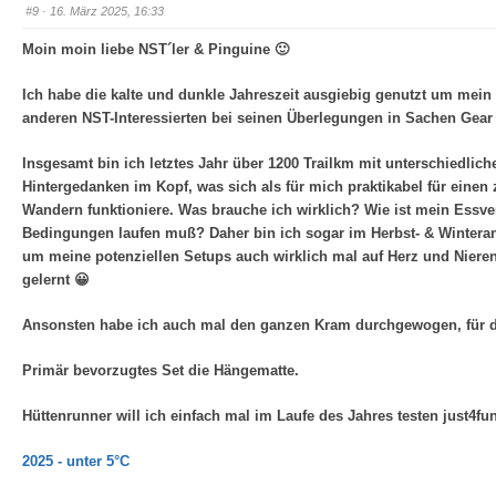
e
e
#9
· 16. März 2025, 16:33
n
n
n
n
a
a
Moin moin liebe NST´ler & Pinguine 🙂
c
c
h
h
u
o
Ich habe die kalte und dunkle Jahreszeit ausgiebig genutzt um mein W
n
b
t
e
anderen NST-Interessierten bei seinen Überlegungen in Sachen Gear w
e
n
n
.
.
Insgesamt bin ich letztes Jahr über 1200 Trailkm mit unterschiedlic
Hintergedanken im Kopf, was sich als für mich praktikabel für einen
Wandern funktioniere. Was brauche ich wirklich? Wie ist mein Essve
Bedingungen laufen muß? Daher bin ich sogar im Herbst- & Wintera
um meine potenziellen Setups auch wirklich mal auf Herz und Nieren 
gelernt 😀
Ansonsten habe ich auch mal den ganzen Kram durchgewogen, für de
Primär bevorzugtes Set die Hängematte.
Hüttenrunner will ich einfach mal im Laufe des Jahres testen just4fun
2025 - unter 5°C