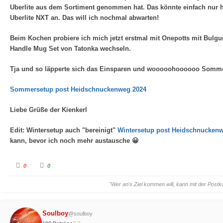
Uberlite aus dem Sortiment genommen hat. Das könnte einfach nur h
Uberlite NXT an. Das will ich nochmal abwarten!
Beim Kochen probiere ich mich jetzt erstmal mit Onepotts mit Bul
Handle Mug Set von Tatonka wechseln.
Tja und so läpperte sich das Einsparen und wooooohoooooo Sommerset
Sommersetup post Heidschnuckenweg 2024
Liebe Grüße der Kienkerl
Edit: Wintersetup auch "bereinigt"
Wintersetup post Heidschnucken
kann, bevor ich noch mehr austausche 😀
A
A
0
0
n
n
k
k
l
l
"Wer an's Ziel kommen will, kann mit der Postk
i
i
c
c
k
k
e
e
n
n
Soulboy
f
f
@soulboy
ü
ü