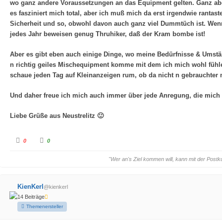
wo ganz andere Voraussetzungen an das Equipment gelten. Ganz ab
es fasziniert mich total, aber ich muß mich da erst irgendwie rant
Sicherheit und so, obwohl davon auch ganz viel Dummtüch ist. Wenn
jedes Jahr beweisen genug Thruhiker, daß der Kram bombe ist!
Aber es gibt eben auch einige Dinge, wo meine Bedürfnisse & Umstä
n richtig geiles Mischequipment komme mit dem ich mich wohl fühle,
schaue jeden Tag auf Kleinanzeigen rum, ob da nicht n gebrauchter 
Und daher freue ich mich auch immer über jede Anregung, die mich au
Liebe Grüße aus Neustrelitz 🙂
A
A
0
0
n
n
k
k
l
l
"Wer an's Ziel kommen will, kann mit der Postk
i
i
c
c
k
k
e
e
n
n
KienKerl
@kienkerl
f
f
ü
ü
14 Beiträge
r
r
D
D
Themenersteller
a
a
u
u
m
m