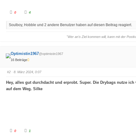
A
A
0
4
n
n
k
k
l
l
Soulboy, Hobble und 2 andere Benutzer haben auf diesen Beitrag reagiert.
i
i
c
c
k
k
e
e
"Wer an's Ziel kommen will, kann mit der Postk
n
n
f
f
ü
ü
r
r
D
D
Optimistin1967
@optimistin1967
a
a
u
u
16 Beiträge
m
m
e
e
n
n
n
n
#2
· 8. März 2024, 0:07
a
a
c
c
h
h
Hey, alles gut durchdacht und erprobt. Super. Die Drybags nutze ich 
u
o
n
b
auf dem Weg. Silke
t
e
e
n
n
.
.
A
A
0
1
n
n