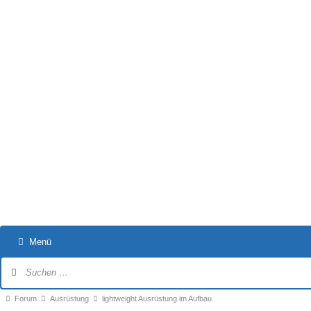
Menü
Forum-
Navigation
Forum-
Forum
Ausrüstung
lightweight Ausrüstung im Aufbau