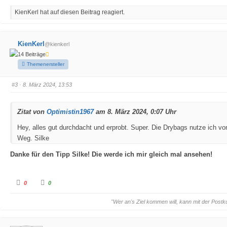
k
k
l
l
KienKerl hat auf diesen Beitrag reagiert.
i
i
c
c
k
k
e
e
n
n
f
f
KienKerl
@kienkerl
ü
ü
r
r
14 Beiträge
D
D
a
a
Themenersteller
u
u
m
m
e
e
#3
· 8. März 2024, 13:53
n
n
n
n
a
a
c
c
h
h
Zitat von
Optimistin1967
am 8. März 2024, 0:07 Uhr
u
o
n
b
t
e
Hey, alles gut durchdacht und erprobt. Super. Die Drybags nutze ich von
e
n
n
.
Weg. Silke
.
Danke für den Tipp Silke! Die werde ich mir gleich mal ansehen!
A
A
0
0
n
n
k
k
l
l
"Wer an's Ziel kommen will, kann mit der Postk
i
i
c
c
k
k
e
e
n
n