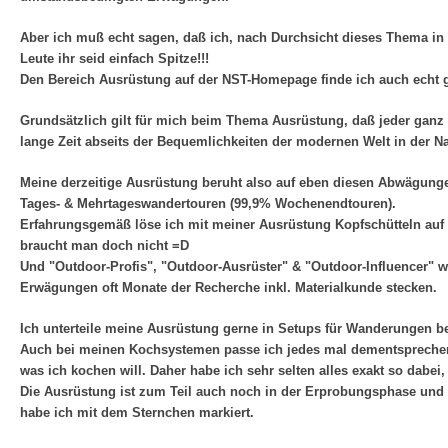
Aber ich muß echt sagen, daß ich, nach Durchsicht dieses Thema in 
Leute ihr seid einfach Spitze!!!
Den Bereich Ausrüstung auf der NST-Homepage finde ich auch echt g
Grundsätzlich gilt für mich beim Thema Ausrüstung, daß jeder ganz i
lange Zeit abseits der Bequemlichkeiten der modernen Welt in der Nat
Meine derzeitige Ausrüstung beruht also auf eben diesen Abwägung
Tages- & Mehrtageswandertouren (99,9% Wochenendtouren).
Erfahrungsgemäß löse ich mit meiner Ausrüstung Kopfschütteln auf 
braucht man doch nicht =D
Und "Outdoor-Profis", "Outdoor-Ausrüster" & "Outdoor-Influencer" 
Erwägungen oft Monate der Recherche inkl. Materialkunde stecken.
Ich unterteile meine Ausrüstung gerne in Setups für Wanderungen b
Auch bei meinen Kochsystemen passe ich jedes mal dementsprechend a
was ich kochen will. Daher habe ich sehr selten alles exakt so dabei,
Die Ausrüstung ist zum Teil auch noch in der Erprobungsphase und ei
habe ich mit dem Sternchen markiert.