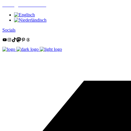
mail@nordsüdtrail.de
Socials
YouTube
Instagram
TikTok
Mastodon
Pinterest
Threads