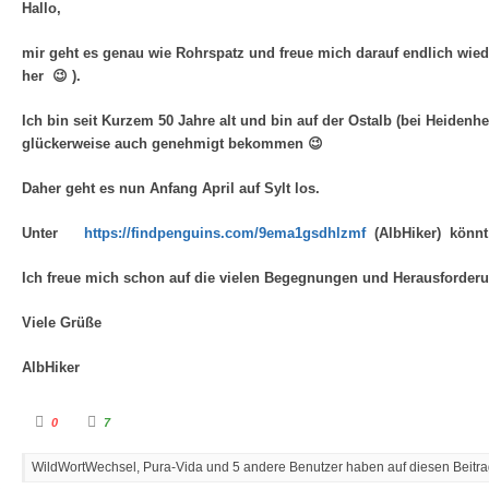
n
n
Hallo,
a
a
c
c
h
h
mir geht es genau wie Rohrspatz und freue mich darauf endlich wie
u
o
n
b
her 😉 ).
t
e
e
n
n
.
.
Ich bin seit Kurzem 50 Jahre alt und bin auf der Ostalb (bei Heiden
glückerweise auch genehmigt bekommen 😉
Daher geht es nun Anfang April auf Sylt los.
Unter
https://findpenguins.com/9ema1gsdhlzmf
(AlbHiker) könnt 
Ich freue mich schon auf die vielen Begegnungen und Herausforderu
Viele Grüße
AlbHiker
A
A
0
7
n
n
k
k
l
l
WildWortWechsel, Pura-Vida und 5 andere Benutzer haben auf diesen Beitrag
i
i
c
c