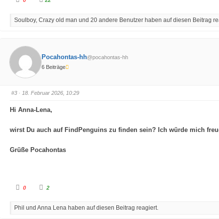
0
22
n
n
k
k
l
l
Soulboy, Crazy old man und 20 andere Benutzer haben auf diesen Beitrag rea
i
i
c
c
k
k
e
e
n
n
f
f
ü
ü
Pocahontas-hh
@pocahontas-hh
r
r
D
D
6 Beiträge
a
a
u
u
m
m
e
e
n
n
#3
· 18. Februar 2026, 10:29
n
n
a
a
c
c
Hi Anna-Lena,
h
h
u
o
n
b
t
e
wirst Du auch auf FindPenguins zu finden sein? Ich würde mich freue
e
n
n
.
.
Grüße Pocahontas
A
A
0
2
n
n
k
k
l
l
Phil und Anna Lena haben auf diesen Beitrag reagiert.
i
i
c
c
k
k