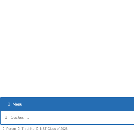
Menü
Forum-
Navigation
Forum-
Forum
Thruhike
NST Class of 2026