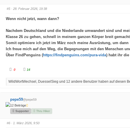
m
m
e
e
#5
· 28. Februar 2026, 19:38
n
n
n
n
a
a
Wenn nicht jetzt, wann dann?
c
c
h
h
u
o
n
b
Nachdem Deutschland und die Niederlande umwandert sind und mein
t
e
e
n
Klasse 26 zu gehen, schnell in meinem ganzen Körper breit gemacht
n
.
.
Somit optimiere ich jetzt im März noch meine Ausrüstung, um dann i
Ich freue mich auf den Weg, die Begegnungen mit den Menschen und
Über FindPenguins (
https://findpenguins.com/pura-vida
) habt ihr di
A
A
0
14
n
n
k
k
l
l
WildWortWechsel, DuesselSieg und 12 andere Benutzer haben auf diesen Bei
i
i
c
c
k
k
e
e
n
n
f
f
pepe59
@pepe59
ü
ü
r
r
12 Beiträge
D
D
a
a
Supporter
Thru Hiker
u
u
m
m
e
e
#6
· 1. März 2026, 9:50
n
n
n
n
a
a