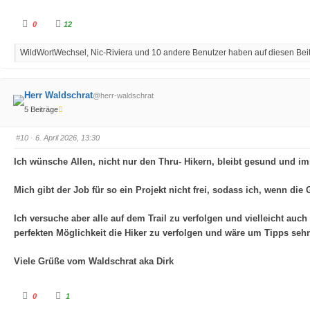
A
A
0
12
n
n
k
k
l
l
WildWortWechsel, Nic-Riviera und 10 andere Benutzer haben auf diesen Beitr
i
i
c
c
k
k
e
e
n
n
f
f
Herr Waldschrat
@herr-waldschrat
ü
ü
r
r
5 Beiträge
D
D
a
a
u
u
m
m
#10
· 6. April 2026, 13:30
e
e
n
n
n
n
Ich wünsche Allen, nicht nur den Thru- Hikern, bleibt gesund und im
a
a
c
c
h
h
Mich gibt der Job für so ein Projekt nicht frei, sodass ich, wenn die
u
o
n
b
t
e
e
n
Ich versuche aber alle auf dem Trail zu verfolgen und vielleicht au
n
.
.
perfekten Möglichkeit die Hiker zu verfolgen und wäre um Tipps seh
Viele Grüße vom Waldschrat aka Dirk
A
A
0
1
n
n
k
k