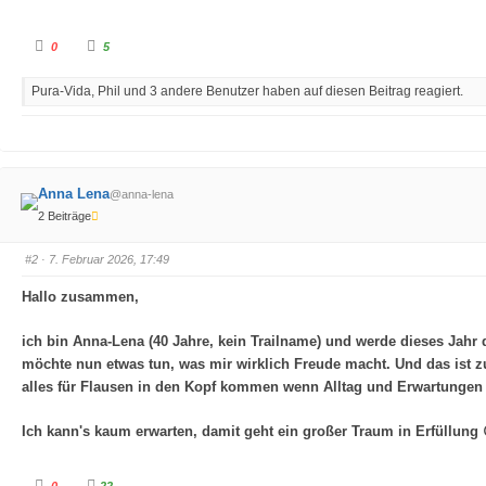
A
A
0
5
n
n
k
k
l
l
Pura-Vida, Phil und 3 andere Benutzer haben auf diesen Beitrag reagiert.
i
i
c
c
k
k
e
e
n
n
f
f
ü
ü
r
r
D
D
Anna Lena
@anna-lena
a
a
u
u
2 Beiträge
m
m
e
e
n
n
n
n
#2
· 7. Februar 2026, 17:49
a
a
c
c
h
h
Hallo zusammen,
u
o
n
b
t
e
ich bin Anna-Lena (40 Jahre, kein Trailname) und werde dieses Jahr
e
n
n
.
möchte nun etwas tun, was mir wirklich Freude macht. Und das ist
.
alles für Flausen in den Kopf kommen wenn Alltag und Erwartungen w
Ich kann's kaum erwarten, damit geht ein großer Traum in Erfüllung 
A
A