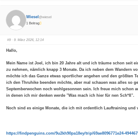
k
k
e
e
n
n
f
f
ü
ü
Wiesel
@wiesel
r
r
D
D
1 Beitrag
a
a
u
u
m
m
e
e
n
n
#9
· 9. März 2026, 12:14
n
n
a
a
c
c
Hallo,
h
h
u
o
n
b
t
e
Mein Name ist Joel, ich bin 20 Jahre alt und ich träume schon seit 
e
n
n
.
zu nehmen, nämlich knapp 3 Monate. Da ich neben dem Wandern vor e
.
möchte ich das Ganze etwas sportlicher angehen und den größten Te
ich den Thruhike beenden möchte, aber mal schauen was alles so geht.
Septemberwochen noch wohlgesonnen sein. Ich freue mich schon auf
in denen ich mir denken werde "Was mach ich hier für nen Sch*ß".
Noch sind es einige Monate, die ich mit ordentlich Lauftraining und 
https://findpenguins.com/9u2kh90pa18ey/trip/69ae8096771e24-494467