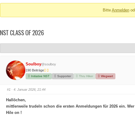
Breadcrumbs
Bitte
Anmelden
od
-
Du
bist
NST CLASS OF 2026
hier:
Soulboy
@soulboy
190 Beiträge
Initiative NST
Supporter
Thru Hiker
Wegwart
#1
· 4. Januar 2026, 21:44
Hallöchen,
mittlerweile trudeln schon die ersten Anmeldungen für 2026 ein. Wer
Hile on !