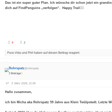
Das ist ein super guter Plan. Ich wünsche dir schon jetzt ein grandi
c
c
h
h
dich auf FindPenguins „verfolgen“. Happy Trail🙋‍♂️
u
o
n
b
t
e
e
n
n
.
.
A
A
0
2
n
n
k
k
l
l
Pura-Vida und Phil haben auf diesen Beitrag reagiert.
i
i
c
c
k
k
e
e
n
n
f
f
Rohrspatz
@rohrspatz
ü
ü
r
r
3 Beiträge
D
D
a
a
u
u
m
m
#7
· 3. März 2026, 21:06
e
e
n
n
n
n
Hallo zusammen,
a
a
c
c
h
h
ich bin Micha aka Rohrspatz 59 Jahre aus Klein Twülpstedt. Letzte W
u
o
n
b
t
e
e
n