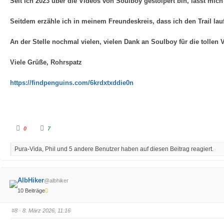
Seit ich 2023 über die Videos von Soulboy gestolpert bin, lässt mich
n
.
.
Seitdem erzähle ich in meinem Freundeskreis, dass ich den Trail lauf
An der Stelle nochmal vielen, vielen Dank an Soulboy für die tollen 
Viele Grüße, Rohrspatz
https://findpenguins.com/6krdxtxddie0n
A
A
0
7
n
n
k
k
l
l
Pura-Vida, Phil und 5 andere Benutzer haben auf diesen Beitrag reagiert.
i
i
c
c
k
k
e
e
n
n
f
f
AlbHiker
@albhiker
ü
ü
r
r
10 Beiträge
D
D
a
a
u
u
m
m
#8
· 8. März 2026, 11:16
e
e
n
n