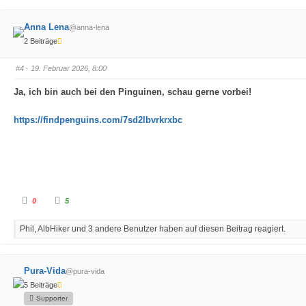
e
e
n
n
f
f
Anna Lena
@anna-lena
ü
ü
r
r
2 Beiträge
D
D
a
a
u
u
m
m
#4
· 19. Februar 2026, 8:00
e
e
n
n
n
n
Ja, ich bin auch bei den Pinguinen, schau gerne vorbei!
a
a
c
c
h
h
https://findpenguins.com/7sd2lbvrkrxbc
u
o
n
b
t
e
e
n
n
.
.
A
A
0
5
n
n
k
k
l
l
Phil, AlbHiker und 3 andere Benutzer haben auf diesen Beitrag reagiert.
i
i
c
c
k
k
e
e
n
n
f
f
Pura-Vida
@pura-vida
ü
ü
r
r
5 Beiträge
D
D
a
a
Supporter
u
u