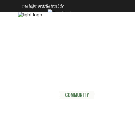
mail@nordsüdtrail.de
Socials
YouTube
Instagram
TikTok
Mastodon
Pinterest
Threads
HOME
DER TRAIL
THRU HIKE
COMMUNITY