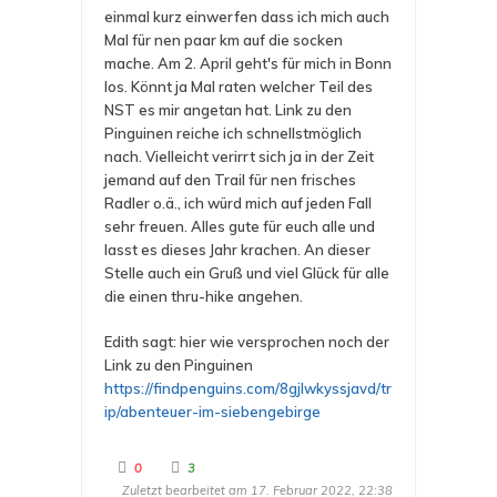
einmal kurz einwerfen dass ich mich auch
Mal für nen paar km auf die socken
mache. Am 2. April geht's für mich in Bonn
los. Könnt ja Mal raten welcher Teil des
NST es mir angetan hat. Link zu den
Pinguinen reiche ich schnellstmöglich
nach. Vielleicht verirrt sich ja in der Zeit
jemand auf den Trail für nen frisches
Radler o.ä., ich würd mich auf jeden Fall
sehr freuen. Alles gute für euch alle und
lasst es dieses Jahr krachen. An dieser
Stelle auch ein Gruß und viel Glück für alle
die einen thru-hike angehen.
Edith sagt: hier wie versprochen noch der
Link zu den Pinguinen
https://findpenguins.com/8gjlwkyssjavd/tr
ip/abenteuer-im-siebengebirge
A
A
0
3
n
n
Zuletzt bearbeitet am 17. Februar 2022, 22:38
k
k