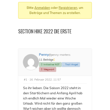
-
Bitte
Anmelden
oder
Registrieren
, um
Du
Beiträge und Themen zu erstellen.
bist
hier:
SECTION HIKE 2022 DIE ERSTE
Penny
@penny-martens
11 Beiträge
Initiative NST
Trail Angel
Wegwart
#1
· 16. Februar 2022, 11:57
So ihr lieben. Die Saison 2022 steht in
den Startlöchern und Anfang April hab
ich endlich Mal wieder eine Woche
Urlaub. Wird nicht für den ganz großen
Wurf reichen aber ich wollte dennoch