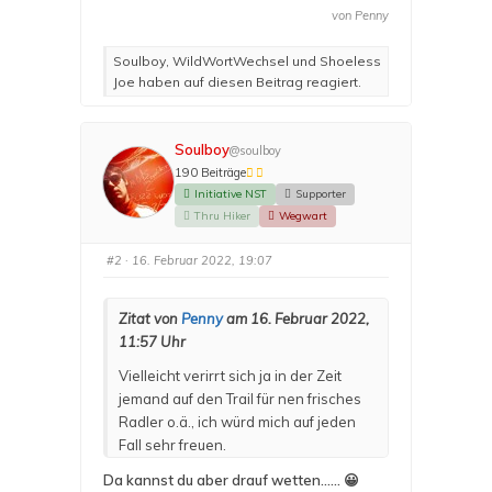
l
l
von
Penny
i
i
c
c
k
k
e
e
Soulboy, WildWortWechsel und Shoeless
n
n
f
f
Joe haben auf diesen Beitrag reagiert.
ü
ü
r
r
D
D
a
a
u
u
Soulboy
m
m
@soulboy
e
e
190 Beiträge
n
n
n
n
Initiative NST
Supporter
a
a
c
c
Thru Hiker
Wegwart
h
h
u
o
n
b
t
e
#2
· 16. Februar 2022, 19:07
e
n
n
.
.
Zitat von
Penny
am 16. Februar 2022,
11:57 Uhr
Vielleicht verirrt sich ja in der Zeit
jemand auf den Trail für nen frisches
Radler o.ä., ich würd mich auf jeden
Fall sehr freuen.
Da kannst du aber drauf wetten...... 😀