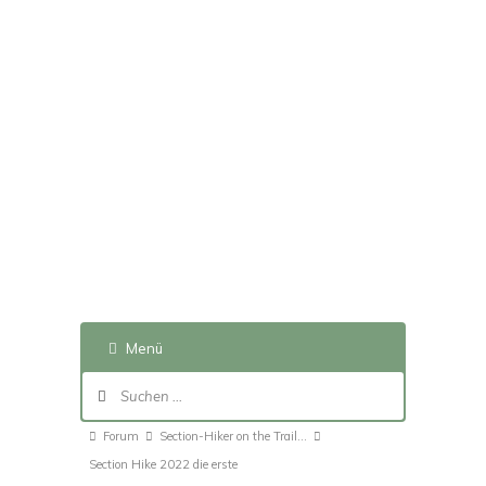
Menü
Forum-
Navigation
Forum-
Forum
Section-Hiker on the Trail...
Breadcrumbs
Section Hike 2022 die erste