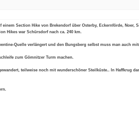
 einem Section Hike von Brekendorf über Osterby, Eckernförde, Noer, 
ion Hikes war Schürsdorf nach ca. 240 km.
wentine-Quelle verlängert und den Bungsberg selbst muss man auch mi
zschleife zum Gömnitzer Turm machen.
gewandert, teilweise noch mit wunderschöner Steilküste.. In Haffkrug d
ern.