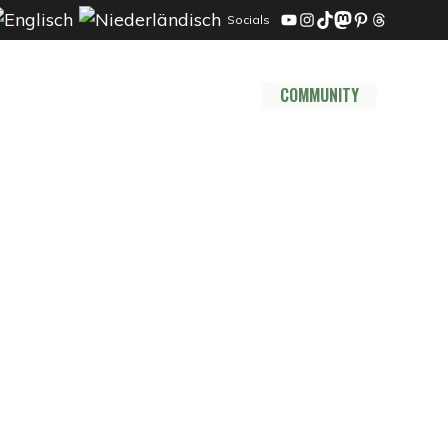
Socials
YouTube
Instagram
TikTok
Mastodon
Pinterest
Threads
DER TRAIL
THRU HIKE
COMMUNITY