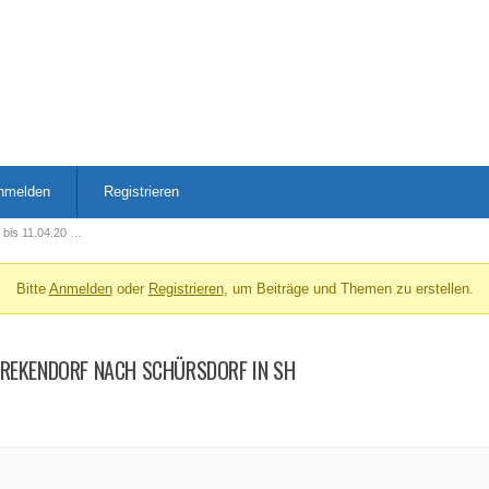
nmelden
Registrieren
 bis 11.04.20 …
Bitte
Anmelden
oder
Registrieren
, um Beiträge und Themen zu erstellen.
 BREKENDORF NACH SCHÜRSDORF IN SH