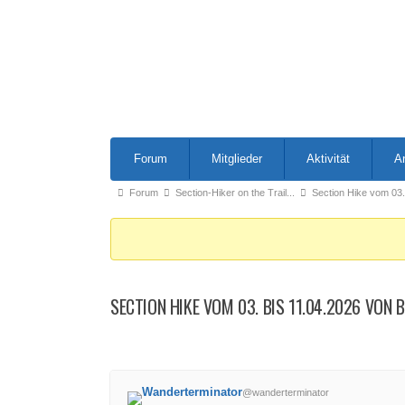
Forum-
Forum
Mitglieder
Aktivität
A
Navigation
Forum-
Forum
Section-Hiker on the Trail...
Section Hike vom 03.
Breadcrumbs
-
Du
bist
SECTION HIKE VOM 03. BIS 11.04.2026 VON
hier:
Wanderterminator
@wanderterminator