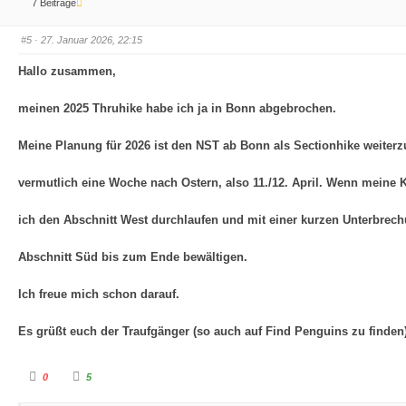
7 Beiträge
D
D
a
a
u
u
m
m
#5
· 27. Januar 2026, 22:15
e
e
n
n
n
n
Hallo zusammen,
a
a
c
c
h
h
meinen 2025 Thruhike habe ich ja in Bonn abgebrochen.
u
o
n
b
t
e
e
n
Meine Planung für 2026 ist den NST ab Bonn als Sectionhike weiterzu
n
.
.
vermutlich eine Woche nach Ostern, also 11./12. April. Wenn meine
ich den Abschnitt West durchlaufen und mit einer kurzen Unterbrec
Abschnitt Süd bis zum Ende bewältigen.
Ich freue mich schon darauf.
Es grüßt euch der Traufgänger (so auch auf Find Penguins zu finden
A
A
0
5
n
n
k
k
l
l