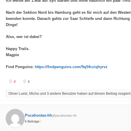
Ich werde am 1.Mai auf Sylt starten und hoffe natürlich ein paar Thru 
Nach der Sektion Nord bis Hamburg geht es für mich auf den Westerw
beenden konnte. Danach gehts zur Saar Schleife und dann Richtung 
Dinge!
Also, wer ist dabei?
Happy Trails.
Magpie
Find Penguins:
https://findpenguins.com/9q54cziqhyrvz
A
A
0
5
n
n
k
k
l
l
Oliver Luetz, Micha und 3 andere Benutzer haben auf diesen Beitrag reagiert
i
i
c
c
k
k
e
e
n
n
f
f
ü
ü
Pocahontas-hh
@pocahontas-hh
r
r
D
D
6 Beiträge
a
a
u
u
m
m