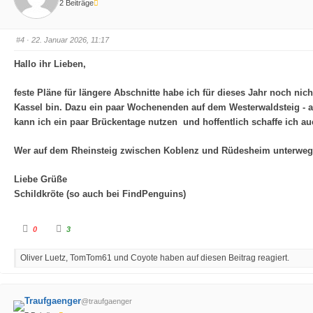
2 Beiträge
f
f
ü
ü
r
r
D
D
a
a
#4
· 22. Januar 2026, 11:17
u
u
m
m
e
e
Hallo ihr Lieben,
n
n
n
n
a
a
c
c
feste Pläne für längere Abschnitte habe ich für dieses Jahr noch nic
h
h
u
o
Kassel bin. Dazu ein paar Wochenenden auf dem Westerwaldsteig - all
n
b
t
e
kann ich ein paar Brückentage nutzen und hoffentlich schaffe ich a
e
n
n
.
.
Wer auf dem Rheinsteig zwischen Koblenz und Rüdesheim unterwegs i
Liebe Grüße
Schildkröte (so auch bei FindPenguins)
A
A
0
3
n
n
k
k
l
l
Oliver Luetz, TomTom61 und Coyote haben auf diesen Beitrag reagiert.
i
i
c
c
k
k
e
e
n
n
f
f
Traufgaenger
@traufgaenger
ü
ü
r
r