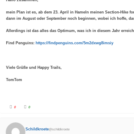
a
a
c
c
h
h
mein Plan ist es, ab dem 23. April in Hameln meinen Section-Hike fo
u
o
n
b
dann im August oder September noch beginnen, wobei ich hoffe, d
t
e
e
n
n
.
.
Allerdings ist das alles das Optimum, was ich in diesem Jahr erre
Find Penguins:
https://findpenguins.com/5m2dxwg8imsiy
Viele Grüße und Happy Trails,
TomTom
A
A
0
0
n
n
k
k
l
l
i
i
c
c
k
k
Schildkroete
@schildkroete
e
e
n
n