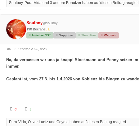
Soulboy, Pura-Vida und 3 andere Benutzer haben auf diesen Beitrag reagiert
i
i
c
c
k
k
e
e
n
n
f
f
Soulboy
@soulboy
ü
ü
r
r
190 Beiträge
D
D
a
a
Initiative NST
Supporter
Thru Hiker
Wegwart
u
u
m
m
e
e
n
n
#6
· 1. Februar 2026, 8:26
n
n
a
a
c
c
Na, da verpassen wir uns ja knapp! Stockmann und Penny setzen im M
h
h
u
o
immer.
n
b
t
e
e
n
n
.
Geplant ist, vom 27.3. bis 1.4.2026 von Koblenz bis Bingen zu wande
.
A
A
0
3
n
n
k
k
l
l
Pura-Vida, Oliver Luetz und Coyote haben auf diesen Beitrag reagiert.
i
i
c
c
k
k
e
e
n
n
f
f