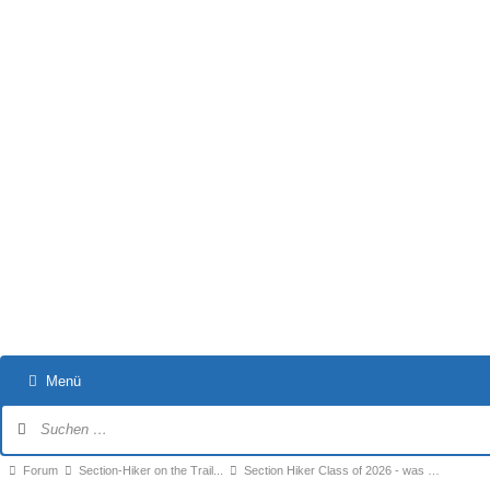
Menü
Forum-
Navigation
Forum-
Forum
Section-Hiker on the Trail...
Section Hiker Class of 2026 - was …