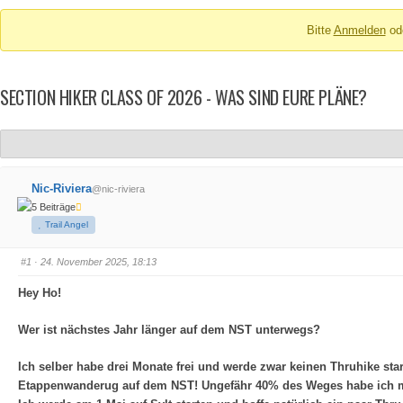
Breadcrumbs
Bitte
Anmelden
od
-
Du
bist
SECTION HIKER CLASS OF 2026 - WAS SIND EURE PLÄNE?
hier:
Nic-Riviera
@nic-riviera
5 Beiträge
Trail Angel
#1
· 24. November 2025, 18:13
Hey Ho!
Wer ist nächstes Jahr länger auf dem NST unterwegs?
Ich selber habe drei Monate frei und werde zwar keinen Thruhike sta
Etappenwanderug auf dem NST! Ungefähr 40% des Weges habe ich mir