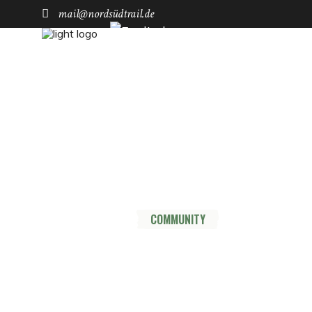
mail@nordsüdtrail.de
Socials
YouTube
Instagram
TikTok
Mastodon
Pinterest
Threads
HOME
DER TRAIL
THRU HIKE
COMMUNITY