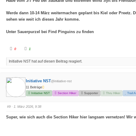
Habe vom 3-7 Feb bei Saukälte und extremen Wind Sylt bis Flensbu
m
m
e
e
n
n
Werde dann 10-14 März weitermachen geplant bis Kiel oder Preetz.
n
n
a
a
sehen wie weit ich dieses Jahr komme.
c
c
h
h
u
o
n
b
Unter Sauerpurzel bei Find Pinguins zu finden
t
e
e
n
n
.
.
A
A
0
1
n
n
k
k
l
l
Initiative NST hat auf diesen Beitrag reagiert.
i
i
c
c
k
k
e
e
n
n
f
f
Initiative NST
@initiative-nst
ü
ü
r
r
11 Beiträge
D
D
a
a
Initiative NST
Section Hiker
Supporter
Thru Hiker
Trail 
u
u
m
m
e
e
n
n
#9
· 1. März 2026, 9:38
n
n
a
a
c
c
Super, wie sich auch die Section Hiker hier langsam vernetzen! Wir
h
h
u
o
n
b
t
e
e
n
n
.