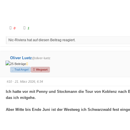
.
A
A
0
1
n
n
k
k
l
l
Nic-Riviera hat auf diesen Beitrag reagiert.
i
i
c
c
k
k
e
e
n
n
f
f
Oliver Luetz
@oliver-luetz
ü
ü
r
r
25 Beiträge
D
D
a
a
Trail Angel
Wegwart
u
u
m
m
e
e
#10
· 21. März 2026, 6:34
n
n
n
n
a
a
Ich hatte vor mit Penny und Stockmann die Tour von Koblenz nach Bi
c
c
h
h
das ich mitgehe.
u
o
n
b
t
e
e
n
Aber Mitte bis Ende Juni ist der Westweg ich Schwarzwald fest einge
n
.
.