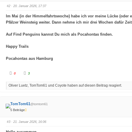
e
e
n
n
#2
· 20. Januar 2026, 17:37
n
n
a
a
c
c
Im Mai (in der Himmelfahrtswoche) habe ich vor meine Lücke (oder e
h
h
u
o
Pfälzer Weinsteig weiter. Dann nehme ich mir drei Wochen dafür Zeit
n
b
t
e
e
n
n
.
Auf Find Penguins kannst Du mich als Pocahontas finden.
.
Happy Trails
Pocahontas aus Hamburg
A
A
0
3
n
n
k
k
l
l
Oliver Luetz, TomTom61 und Coyote haben auf diesen Beitrag reagiert.
i
i
c
c
k
k
e
e
n
n
f
f
TomTom61
@tomtom61
ü
ü
r
r
5 Beiträge
D
D
a
a
u
u
m
m
#3
· 21. Januar 2026, 16:06
e
e
n
n
n
n
Hallo zusammen,