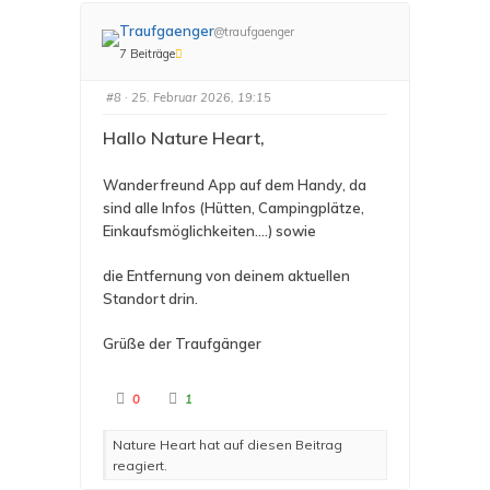
f
f
ü
ü
r
r
Traufgaenger
@traufgaenger
D
D
a
a
7 Beiträge
u
u
m
m
e
e
#8
· 25. Februar 2026, 19:15
n
n
n
n
a
a
Hallo Nature Heart,
c
c
h
h
u
o
n
b
t
e
Wanderfreund App auf dem Handy, da
e
n
sind alle Infos (Hütten, Campingplätze,
n
.
.
Einkaufsmöglichkeiten....) sowie
die Entfernung von deinem aktuellen
Standort drin.
Grüße der Traufgänger
A
A
0
1
n
n
k
k
l
l
Nature Heart hat auf diesen Beitrag
i
i
c
c
reagiert.
k
k
e
e