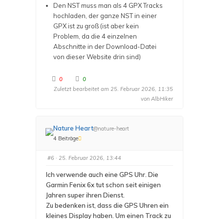
Den NST muss man als 4 GPX Tracks
hochladen, der ganze NST in einer
GPX ist zu groß (ist aber kein
Problem, da die 4 einzelnen
Abschnitte in der Download-Datei
von dieser Website drin sind)
A
A
0
0
n
n
Zuletzt bearbeitet am 25. Februar 2026, 11:35
k
k
l
l
von
AlbHiker
i
i
c
c
k
k
e
e
n
n
f
f
Nature Heart
@nature-heart
ü
ü
r
r
4 Beiträge
D
D
a
a
u
u
#6
· 25. Februar 2026, 13:44
m
m
e
e
n
n
Ich verwende auch eine GPS Uhr. Die
n
n
a
a
Garmin Fenix 6x tut schon seit einigen
c
c
h
h
Jahren super ihren Dienst.
u
o
n
b
Zu bedenken ist, dass die GPS Uhren ein
t
e
e
n
kleines Display haben. Um einen Track zu
n
.