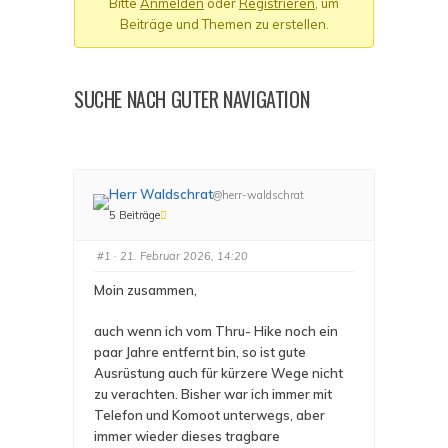
Bitte
Anmelden
oder
Registrieren
, um
Du
Beiträge und Themen zu erstellen.
bist
hier:
SUCHE NACH GUTER NAVIGATION
Herr Waldschrat
@herr-waldschrat
5 Beiträge
#1
· 21. Februar 2026, 14:20
Moin zusammen,
auch wenn ich vom Thru- Hike noch ein
paar Jahre entfernt bin, so ist gute
Ausrüstung auch für kürzere Wege nicht
zu verachten. Bisher war ich immer mit
Telefon und Komoot unterwegs, aber
immer wieder dieses tragbare