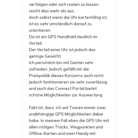
.
verfolgen oder sich routen zu lassen
reicht dies mehr als aus,
doch selbst wenn die Uhr kartenfähig ist,
ist es sehr umständlich darauf zu
orientieren.
Da ist ein GPS Handhald deutlich im
Vorteil.
Der Vorteil einer Uhr ist jedoch das
geringe Gewicht.
Ich persönlich bin mit Garmin sehr
zufrieden. Jedoch gefällt mir die
Preispolitik dieses Konzerns auch nicht.
Jedoch funktionieren sie sehr zuverlässig
und auch das Connect Portal bietet
schöne Möglichkeiten zur Auswertung.
Fakt ist, dass ich auf Touren immer zwei
unabhängige GPS Möglichkeiten dabei
habe. In meinem Fall eben die GPS Uhr mit
allen nötigen Tracks, Wegpunkten und
Offline-Karten und mein Handy mit