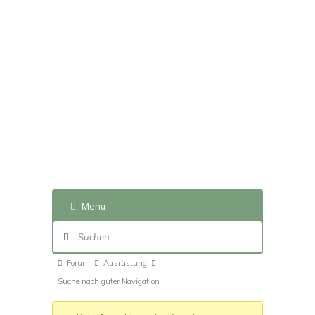
Menü
Forum-
Navigation
Forum-
Forum
Ausrüstung
Breadcrumbs
Suche nach guter Navigation
-