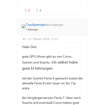
A
A
0
0
n
n
k
k
l
l
i
i
c
c
Traufgaenger
@traufgaenger
k
k
e
e
7 Beiträge
n
n
f
f
ü
ü
r
r
#2
· 22. Februar 2026, 17:11
D
D
a
a
u
u
Hallo Dirk,
m
m
e
e
n
n
gute GPS Uhren gibt es von Coros,
n
n
a
a
. Ich selbst habe
c
c
Garmin und Suunto
h
h
u
o
gute Erfahrungen
n
b
t
e
e
n
n
.
mit der Garmin Fenix 6 gemacht wobei die
.
aktuelle Fenix 8 sehr teuer ist. Ein Tip
wäre
die Vorgängerversion Fenix 7. Aber auch
Suunto und eventuell Coros haben gute