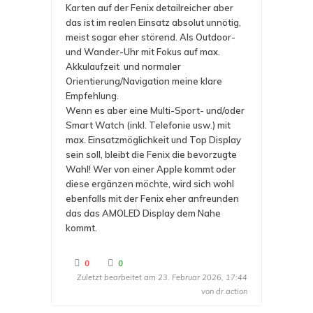
Karten auf der Fenix detailreicher aber
das ist im realen Einsatz absolut unnötig,
meist sogar eher störend. Als Outdoor-
und Wander-Uhr mit Fokus auf max.
Akkulaufzeit und normaler
Orientierung/Navigation meine klare
Empfehlung.
Wenn es aber eine Multi-Sport- und/oder
Smart Watch (inkl. Telefonie usw.) mit
max. Einsatzmöglichkeit und Top Display
sein soll, bleibt die Fenix die bevorzugte
Wahl! Wer von einer Apple kommt oder
diese ergänzen möchte, wird sich wohl
ebenfalls mit der Fenix eher anfreunden
das das AMOLED Display dem Nahe
kommt.
A
A
0
0
n
n
Zuletzt bearbeitet am 23. Februar 2026, 17:44
k
k
l
l
von
dr.action
i
i
c
c
k
k