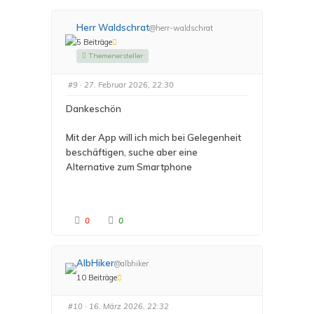
n
n
f
f
ü
ü
r
r
Herr Waldschrat
@herr-waldschrat
D
D
a
a
5 Beiträge
u
u
m
m
Themenersteller
e
e
n
n
n
n
#9
· 27. Februar 2026, 22:30
a
a
c
c
h
h
Dankeschön
u
o
n
b
t
e
e
n
Mit der App will ich mich bei Gelegenheit
n
.
.
beschäftigen, suche aber eine
Alternative zum Smartphone
A
A
0
0
n
n
k
k
l
l
i
i
c
c
AlbHiker
@albhiker
k
k
e
e
10 Beiträge
n
n
f
f
ü
ü
r
r
#10
· 16. März 2026, 22:32
D
D