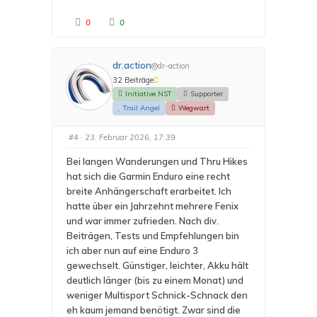
A
A
0
0
n
n
k
k
l
l
i
i
c
c
dr.action
@dr-action
k
k
e
e
32 Beiträge
n
n
f
f
Initiative NST
Supporter
ü
ü
r
r
Trail Angel
Wegwart
D
D
a
a
u
u
#4
· 23. Februar 2026, 17:39
m
m
e
e
n
n
Bei langen Wanderungen und Thru Hikes
n
n
a
a
hat sich die Garmin Enduro eine recht
c
c
h
h
breite Anhängerschaft erarbeitet. Ich
u
o
n
b
hatte über ein Jahrzehnt mehrere Fenix
t
e
e
n
und war immer zufrieden. Nach div.
n
.
.
Beiträgen, Tests und Empfehlungen bin
ich aber nun auf eine Enduro 3
gewechselt. Günstiger, leichter, Akku hält
deutlich
länger (bis zu einem Monat) und
weniger Multisport Schnick-Schnack den
eh kaum jemand benötigt. Zwar sind die