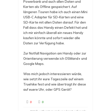
Powerbank und auch allen Daten und
Karten als Offline gespeichert. Auf
längeren Touren habe ich auch einen Mini
USB-C Adapter für SD-Karten und eine
SD-Karte mit allen Daten darauf. Für den
Fall dass das Handy einen Defekt hat und
ich mir einfach überall ein neues Handy
kaufen könnte und sofort wieder alle
Daten zur Verfügung habe.
Zur Notfall Navigation am Handy oder zur
Orientierung verwende ich OSMand+ und
Google Maps.
Was mich jedoch interessieren würde,
wie setzt ihr eure Tageszeile auf einem
Truehike fest und wie übertragt ihr diese
auf euere Uhr, oder GPS Gerät?
A
A
0
0
n
n
k
k
l
l