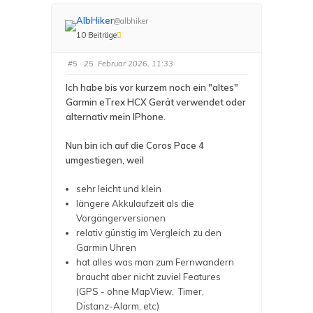
e
e
n
n
f
f
AlbHiker
@albhiker
ü
ü
r
r
10 Beiträge
D
D
a
a
u
u
#5
· 25. Februar 2026, 11:33
m
m
e
e
n
n
Ich habe bis vor kurzem noch ein "altes"
n
n
a
a
Garmin eTrex HCX Gerät verwendet oder
c
c
h
h
alternativ mein IPhone.
u
o
n
b
t
e
e
n
Nun bin ich auf die Coros Pace 4
n
.
.
umgestiegen, weil
sehr leicht und klein
längere Akkulaufzeit als die
Vorgängerversionen
relativ günstig im Vergleich zu den
Garmin Uhren
hat alles was man zum Fernwandern
braucht aber nicht zuviel Features
(GPS - ohne MapView, Timer,
Distanz-Alarm, etc)