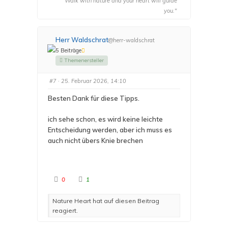
"Walk with nature and your heart will guide
i
i
c
c
you."
k
k
e
e
n
n
f
f
ü
ü
Herr Waldschrat
@herr-waldschrat
r
r
D
D
5 Beiträge
a
a
u
u
Themenersteller
m
m
e
e
n
n
#7
· 25. Februar 2026, 14:10
n
n
a
a
c
c
Besten Dank für diese Tipps.
h
h
u
o
n
b
t
e
ich sehe schon, es wird keine leichte
e
n
n
.
Entscheidung werden, aber ich muss es
.
auch nicht übers Knie brechen
A
A
0
1
n
n
k
k
l
l
Nature Heart hat auf diesen Beitrag
i
i
c
c
reagiert.
k
k
e
e
n
n