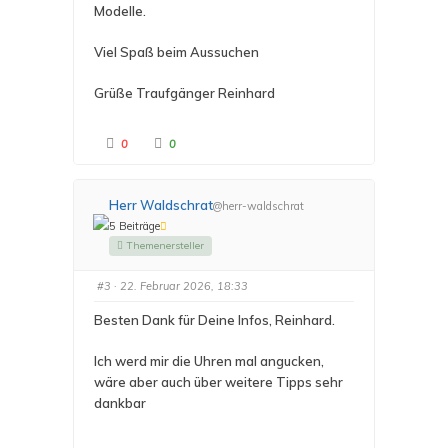
Modelle.
Viel Spaß beim Aussuchen
Grüße Traufgänger Reinhard
A
A
0
0
n
n
k
k
l
l
i
i
c
c
Herr Waldschrat
@herr-waldschrat
k
k
e
e
5 Beiträge
n
n
f
f
Themenersteller
ü
ü
r
r
D
D
a
a
#3
· 22. Februar 2026, 18:33
u
u
m
m
e
e
Besten Dank für Deine Infos, Reinhard.
n
n
n
n
a
a
Ich werd mir die Uhren mal angucken,
c
c
h
h
wäre aber auch über weitere Tipps sehr
u
o
n
b
dankbar
t
e
e
n
n
.
.