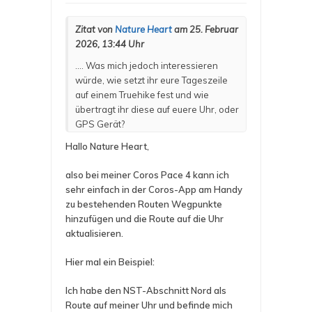
a
a
u
u
m
m
Zitat von
Nature Heart
am 25. Februar
e
e
n
n
2026, 13:44 Uhr
n
n
a
a
c
c
....
Was mich jedoch interessieren
h
h
u
o
würde, wie setzt ihr eure Tageszeile
n
b
t
e
auf einem Truehike fest und wie
e
n
n
.
übertragt ihr diese auf euere Uhr, oder
.
GPS Gerät?
Hallo Nature Heart,
also bei meiner Coros Pace 4 kann ich
sehr einfach in der Coros-App am Handy
zu bestehenden Routen Wegpunkte
hinzufügen und die Route auf die Uhr
aktualisieren.
Hier mal ein Beispiel:
Ich habe den NST-Abschnitt Nord als
Route auf meiner Uhr und befinde mich