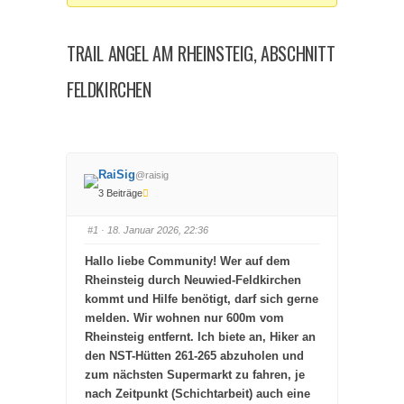
hier:
TRAIL ANGEL AM RHEINSTEIG, ABSCHNITT
FELDKIRCHEN
RaiSig
@raisig
3 Beiträge
#1
· 18. Januar 2026, 22:36
Hallo liebe Community! Wer auf dem
Rheinsteig durch Neuwied-Feldkirchen
kommt und Hilfe benötigt, darf sich gerne
melden. Wir wohnen nur 600m vom
Rheinsteig entfernt. Ich biete an, Hiker an
den NST-Hütten 261-265 abzuholen und
zum nächsten Supermarkt zu fahren, je
nach Zeitpunkt (Schichtarbeit) auch eine