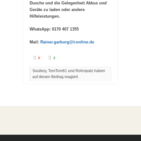
Dusche und die Gelegenheit Akkus und
Geräte zu laden oder andere
Hilfeleistungen.
WhatsApp: 0170 407 1355
Mail:
Rainer.garburg@t-online.de
A
A
0
3
n
n
k
k
l
l
Soulboy, TomTom61 und Rohrspatz haben
i
i
c
c
auf diesen Beitrag reagiert.
k
k
e
e
n
n
f
f
ü
ü
r
r
D
D
a
a
u
u
m
m
e
e
n
n
n
n
a
a
c
c
h
h
u
o
n
b
t
e