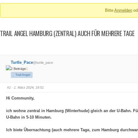
Breadcrumbs
Bitte
Anmelden
od
-
Du
bist
TRAIL ANGEL HAMBURG (ZENTRAL) AUCH FÜR MEHRERE TAGE
hier:
Turtle_Pace
@turtle_pace
2 Beiträge
Trail Angel
#1
· 1. März 2024, 19:51
Hi Community,
ich wohne zentral in Hamburg (Winterhude) gleich an der U-Bahn. Fü
U-Bahn in 5-10 Minuten.
Ich biete Übernachtung (auch mehrere Tage, zum Hamburg durchwan