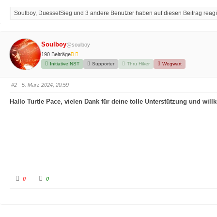
k
k
l
l
Soulboy, DuesselSieg und 3 andere Benutzer haben auf diesen Beitrag reagi
i
i
c
c
k
k
e
e
n
n
f
f
Soulboy
@soulboy
ü
ü
r
r
190 Beiträge
D
D
a
a
Initiative NST
Supporter
Thru Hiker
Wegwart
u
u
m
m
e
e
n
n
#2
· 5. März 2024, 20:59
n
n
a
a
c
c
Hallo Turtle Pace, vielen Dank für deine tolle Unterstützung und wi
h
h
u
o
n
b
t
e
e
n
n
.
.
A
A
0
0
n
n
k
k
l
l
i
i
c
c
k
k
e
e