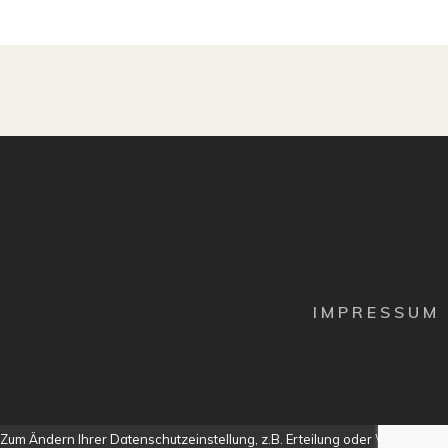
n
n
f
f
ü
ü
r
r
D
D
a
a
u
u
m
m
e
e
n
n
n
n
a
a
c
c
h
h
u
o
n
b
t
e
e
n
n
.
.
I M P R E S S U M
Zum Ändern Ihrer Datenschutzeinstellung, z.B. Erteilung oder Widerruf