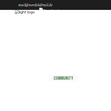
mail@nordsüdtrail.de
Socials
YouTube
Instagram
TikTok
Mastodon
Pinterest
Threads
HOME
DER TRAIL
THRU HIKE
COMMUNITY