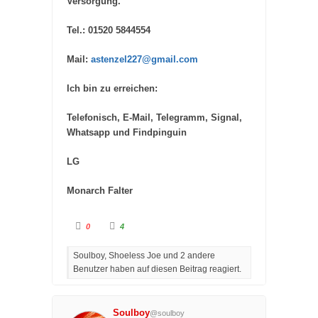
Versorgung.
Tel.: 01520 5844554
Mail:
astenzel227@gmail.com
Ich bin zu erreichen:
Telefonisch, E-Mail, Telegramm, Signal,
Whatsapp und Findpinguin
LG
Monarch Falter
A
A
0
4
n
n
k
k
l
l
Soulboy, Shoeless Joe und 2 andere
i
i
c
c
Benutzer haben auf diesen Beitrag reagiert.
k
k
e
e
n
n
f
f
ü
ü
r
r
Soulboy
@soulboy
D
D