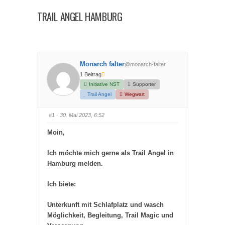
hier:
TRAIL ANGEL HAMBURG
Monarch falter
@monarch-falter
1 Beitrag
Initiative NST
Supporter
Trail Angel
Wegwart
#1
· 30. Mai 2023, 6:52
Moin,
Ich möchte mich gerne als Trail Angel in
Hamburg melden.
Ich biete:
Unterkunft mit Schlafplatz und wasch
Möglichkeit, Begleitung, Trail Magic und