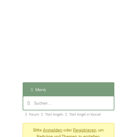
Menü
Forum-
Navigation
Forum-
Forum
Trail Angels
Trail Angel in Kassel
Breadcrumbs
Bitte
Anmelden
oder
Registrieren
, um
-
Beiträge und Themen zu erstellen.