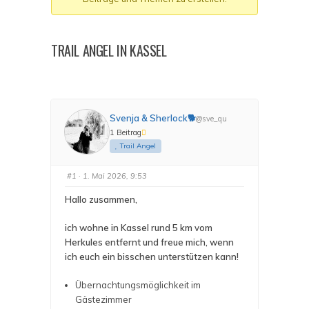
Du
bist
hier:
TRAIL ANGEL IN KASSEL
Svenja & Sherlock🐕
@sve_qu
1 Beitrag
Trail Angel
#1
· 1. Mai 2026, 9:53
Hallo zusammen,
ich wohne in Kassel rund 5 km vom
Herkules entfernt und freue mich, wenn
ich euch ein bisschen unterstützen kann!
Übernachtungsmöglichkeit im
Gästezimmer