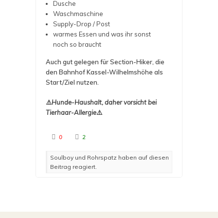
Dusche
Waschmaschine
Supply-Drop / Post
warmes Essen und was ihr sonst
noch so braucht
Auch gut gelegen für Section-Hiker, die
den Bahnhof Kassel-Wilhelmshöhe als
Start/Ziel nutzen.
⚠️
Hunde-Haushalt, daher vorsicht bei
Tierhaar-Allergie
⚠️
A
A
0
2
n
n
k
k
l
l
Soulboy und Rohrspatz haben auf diesen
i
i
c
c
Beitrag reagiert.
k
k
e
e
n
n
f
f
ü
ü
r
r
D
D
a
a
u
u
m
m