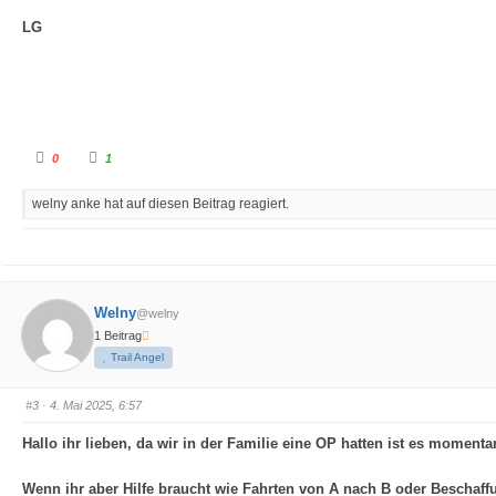
n
b
t
e
LG
e
n
n
.
.
A
A
0
1
n
n
k
k
l
l
welny anke hat auf diesen Beitrag reagiert.
i
i
c
c
k
k
e
e
n
n
f
f
ü
ü
r
r
D
D
Welny
@welny
a
a
u
u
1 Beitrag
m
m
e
e
Trail Angel
n
n
n
n
a
a
c
c
#3
· 4. Mai 2025, 6:57
h
h
u
o
n
b
Hallo ihr lieben, da wir in der Familie eine OP hatten ist es moment
t
e
e
n
n
.
.
Wenn ihr aber Hilfe braucht wie Fahrten von A nach B oder Beschaff