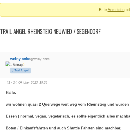
Breadcrumbs
Bitte
Anmelden
od
-
Du
bist
TRAIL ANGEL RHEINSTEIG NEUWIED / SEGENDORF
hier:
welny anke
@welny-anke
1 Beitrag
Trail Angel
#1
· 24. Oktober 2023, 19:28
Hallo,
wir wohnen quasi 2 Querwege weit weg vom Rheinsteig und würden W
Essen ( normal, vegan, vegetarisch, es sollte eigentlich alles mach
Boten / Einkaufsfahrten und auch Shuttle Fahrten sind machbar.