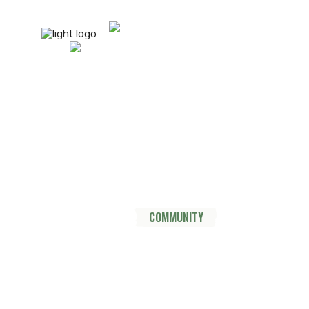
mail@nordsüdtrail.de
Socials
YouTube
Instagram
TikTok
Mastodon
Pinterest
Threads
HOME
DER TRAIL
THRU HIKE
COMMUNITY