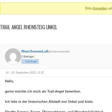
Breadcrumbs
Bitte
Anmelden
od
-
Du
bist
TRAIL ANGEL RHEINSTEIG UNKEL
hier:
RheinSonnenLuft
@rheinsonnenluft
2 Beiträge
Trail Angel
#1
· 20. September 2023, 11:22
Hallo,
gerne möchte ich mich als Trail-Angel bewerben.
Ich lebe in der historischen Altstadt von Unkel und biete:
Shuttle-Service, Essen, Übernachtungs- und Waschmöglichkeit