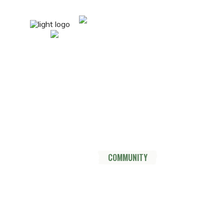
mail@nordsüdtrail.de
Socials
YouTube
Instagram
TikTok
Mastodon
Pinterest
Threads
HOME
DER TRAIL
THRU HIKE
COMMUNITY