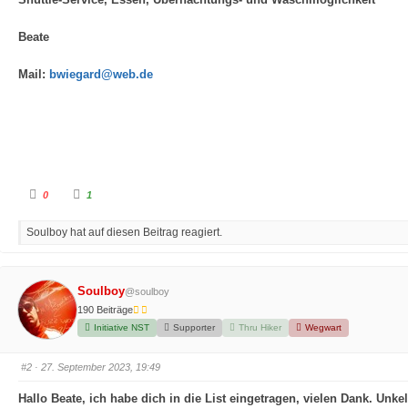
Beate
Mail:
bwiegard@web.de
A
A
0
1
n
n
k
k
l
l
Soulboy hat auf diesen Beitrag reagiert.
i
i
c
c
k
k
e
e
n
n
f
f
Soulboy
@soulboy
ü
ü
r
r
190 Beiträge
D
D
a
a
Initiative NST
Supporter
Thru Hiker
Wegwart
u
u
m
m
e
e
n
n
#2
· 27. September 2023, 19:49
n
n
a
a
c
c
Hallo Beate, ich habe dich in die List eingetragen, vielen Dank. Unke
h
h