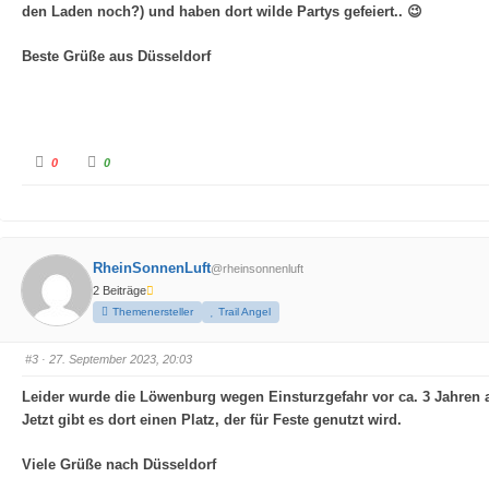
u
o
den Laden noch?) und haben dort wilde Partys gefeiert.. 😉
n
b
t
e
e
n
n
.
Beste Grüße aus Düsseldorf
.
A
A
0
0
n
n
k
k
l
l
i
i
c
c
k
k
e
e
n
n
RheinSonnenLuft
f
f
@rheinsonnenluft
ü
ü
2 Beiträge
r
r
D
D
Themenersteller
Trail Angel
a
a
u
u
m
m
e
e
#3
· 27. September 2023, 20:03
n
n
n
n
a
a
Leider wurde die Löwenburg wegen Einsturzgefahr vor ca. 3 Jahren a
c
c
h
h
Jetzt gibt es dort einen Platz, der für Feste genutzt wird.
u
o
n
b
t
e
e
n
Viele Grüße nach Düsseldorf
n
.
.