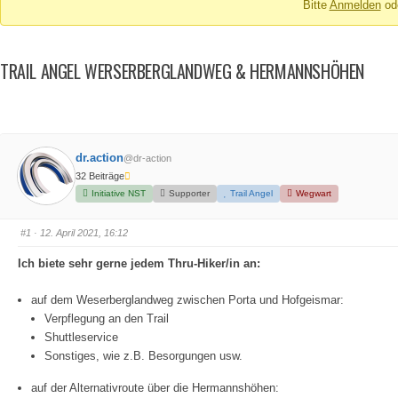
Bitte
Anmelden
od
-
Du
bist
TRAIL ANGEL WERSERBERGLANDWEG & HERMANNSHÖHEN
hier:
dr.action
@dr-action
32 Beiträge
Initiative NST
Supporter
Trail Angel
Wegwart
#1
· 12. April 2021, 16:12
Ich biete sehr gerne jedem Thru-Hiker/in an:
auf dem Weserberglandweg zwischen Porta und Hofgeismar:
Verpflegung an den Trail
Shuttleservice
Sonstiges, wie z.B. Besorgungen usw.
auf der Alternativroute über die Hermannshöhen: