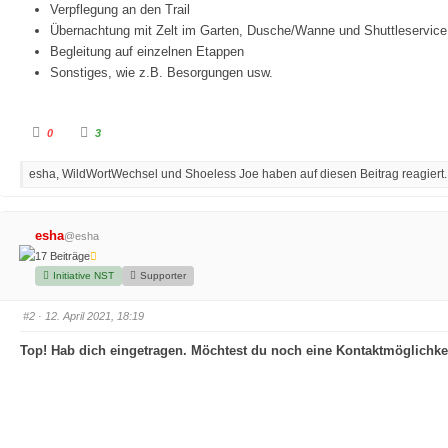
Verpflegung an den Trail
Übernachtung mit Zelt im Garten, Dusche/Wanne und Shuttleservice
Begleitung auf einzelnen Etappen
Sonstiges, wie z.B. Besorgungen usw.
A
A
0
3
n
n
k
k
l
l
esha, WildWortWechsel und Shoeless Joe haben auf diesen Beitrag reagiert.
i
i
c
c
k
k
e
e
n
n
f
f
esha
@esha
ü
ü
r
r
17 Beiträge
D
D
a
a
Initiative NST
Supporter
u
u
m
m
e
e
#2
· 12. April 2021, 18:19
n
n
n
n
a
a
Top! Hab dich eingetragen. Möchtest du noch eine Kontaktmöglichke
c
c
h
h
u
o
n
b
t
e
e
n
n
.
.