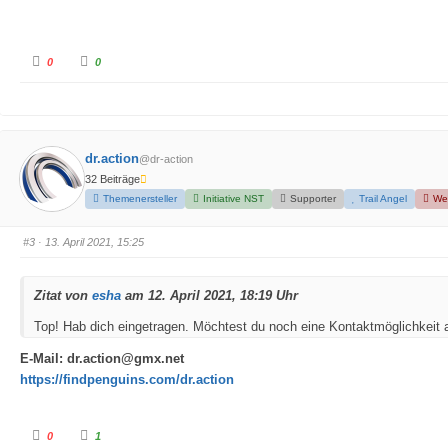
A
A
0
0
n
n
k
k
l
l
i
i
c
c
k
k
e
e
n
n
dr.action
f
f
@dr-action
ü
ü
32 Beiträge
r
r
D
D
Themenersteller
Initiative NST
Supporter
Trail Angel
We
a
a
u
u
m
m
e
e
#3
· 13. April 2021, 15:25
n
n
n
n
a
a
c
c
h
h
Zitat von
esha
am 12. April 2021, 18:19 Uhr
u
o
n
b
t
e
Top! Hab dich eingetragen. Möchtest du noch eine Kontaktmöglichkeit
e
n
n
.
.
E-Mail: dr.action
@gmx.net
https://findpenguins.com/dr.action
A
A
0
1
n
n