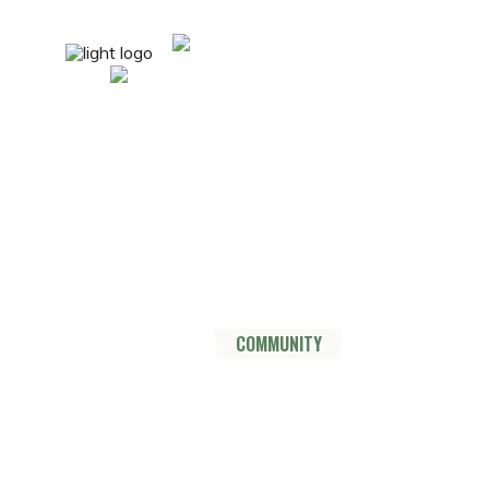
mail@nordsüdtrail.de
Socials
YouTube
Instagram
TikTok
Mastodon
Pinterest
Threads
HOME
DER TRAIL
THRU HIKE
COMMUNITY