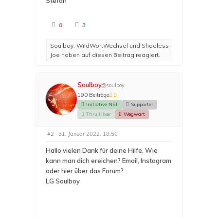
Stefan
A
A
0
3
n
n
k
k
l
l
Soulboy, WildWortWechsel und Shoeless
i
i
c
c
Joe haben auf diesen Beitrag reagiert.
k
k
e
e
n
n
f
f
ü
ü
r
r
Soulboy
@soulboy
D
D
a
a
190 Beiträge
u
u
m
m
Initiative NST
Supporter
e
e
Thru Hiker
Wegwart
n
n
n
n
a
a
c
c
#2
· 31. Januar 2022, 18:50
h
h
u
o
n
b
Hallo vielen Dank für deine Hilfe. Wie
t
e
e
n
kann man dich ereichen? Email, Instagram
n
.
.
oder hier über das Forum?
LG Soulboy