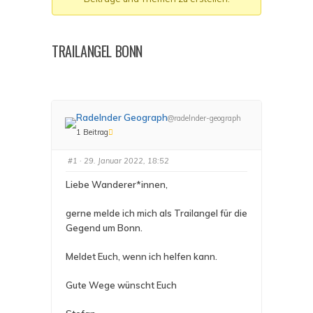
Du
bist
hier:
TRAILANGEL BONN
Radelnder Geograph
@radelnder-geograph
1 Beitrag
#1
· 29. Januar 2022, 18:52
Liebe Wanderer*innen,
gerne melde ich mich als Trailangel für die
Gegend um Bonn.
Meldet Euch, wenn ich helfen kann.
Gute Wege wünscht Euch