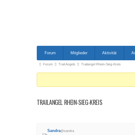
Forum-
Forum
Mitglieder
Aktivität
A
Navigation
Forum-
Forum
Trail Angels
Trailangel Rhein-Sieg-Kreis
Breadcrumbs
-
Du
bist
TRAILANGEL RHEIN-SIEG-KREIS
hier:
Sandra
@sandra