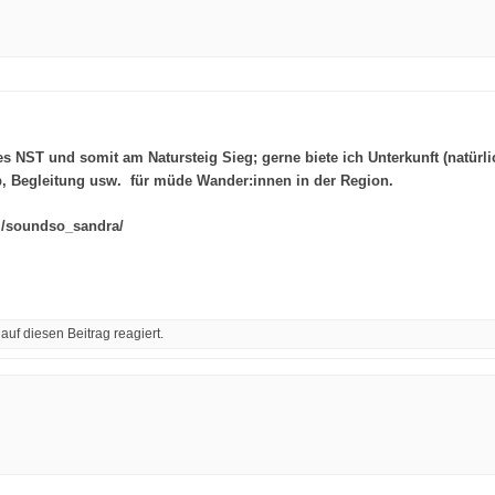
s NST und somit am Natursteig Sieg; gerne biete ich Unterkunft (natürl
op, Begleitung usw. für müde Wander:innen in der Region.
m/soundso_sandra/
f diesen Beitrag reagiert.