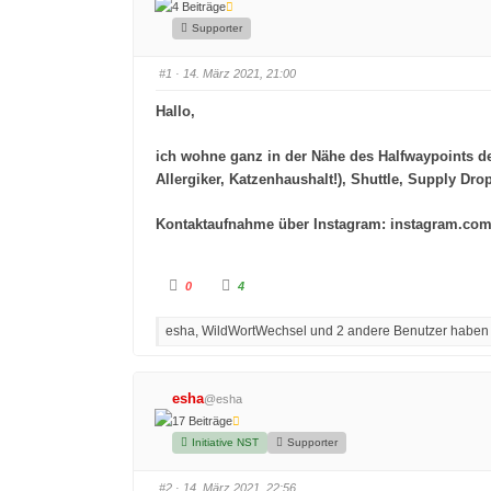
4 Beiträge
Supporter
#1
· 14. März 2021, 21:00
Hallo,
ich wohne ganz in der Nähe des Halfwaypoints de
Allergiker, Katzenhaushalt!), Shuttle, Supply Dr
Kontaktaufnahme über Instagram: instagram.co
A
A
0
4
n
n
k
k
l
l
esha, WildWortWechsel und 2 andere Benutzer haben au
i
i
c
c
k
k
e
e
n
n
f
f
esha
@esha
ü
ü
r
r
17 Beiträge
D
D
a
a
Initiative NST
Supporter
u
u
m
m
e
e
#2
· 14. März 2021, 22:56
n
n