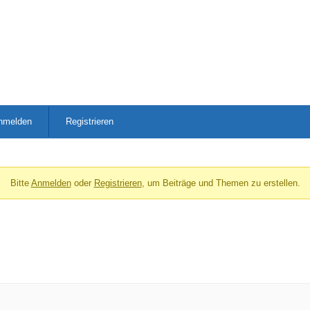
nmelden
Registrieren
Bitte
Anmelden
oder
Registrieren
, um Beiträge und Themen zu erstellen.