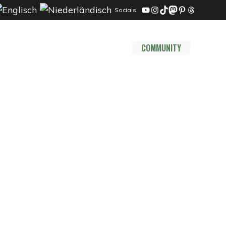
Socials
YouTube
Instagram
TikTok
Mastodon
Pinterest
Threads
DER TRAIL
THRU HIKE
COMMUNITY