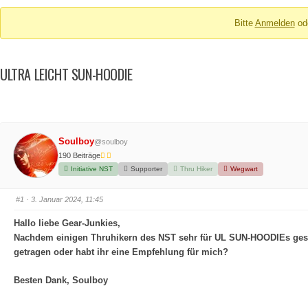
Breadcrumbs
Bitte
Anmelden
od
-
Du
bist
ULTRA LEICHT SUN-HOODIE
hier:
Soulboy
@soulboy
190 Beiträge
Initiative NST
Supporter
Thru Hiker
Wegwart
#1
· 3. Januar 2024, 11:45
Hallo liebe
Gear-Junkies
,
Nachdem einigen
Thruhikern
des NST sehr für
UL
SUN-HOODIEs
ges
getragen oder habt ihr eine Empfehlung für mich?
Besten Dank, Soulboy