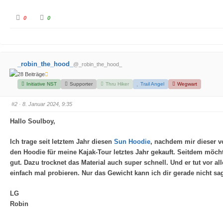
A
A
0
0
n
n
k
k
l
l
i
i
c
c
k
k
e
e
n
n
_robin_the_hood_
@_robin_the_hood_
f
f
ü
ü
28 Beiträge
r
r
D
D
Initiative NST
Supporter
Thru Hiker
Trail Angel
Wegwart
a
a
u
u
m
m
e
e
#2
· 8. Januar 2024, 9:35
n
n
n
n
a
a
Hallo Soulboy,
c
c
h
h
u
o
Ich trage seit letztem Jahr diesen
Sun Hoodie
, nachdem mir dieser v
n
b
t
e
den Hoodie für meine Kajak-Tour letztes Jahr gekauft. Seitdem möch
e
n
n
.
gut. Dazu trocknet das Material auch super schnell. Und er tut vor 
.
einfach mal probieren. Nur das Gewicht kann ich dir gerade nicht sa
LG
Robin