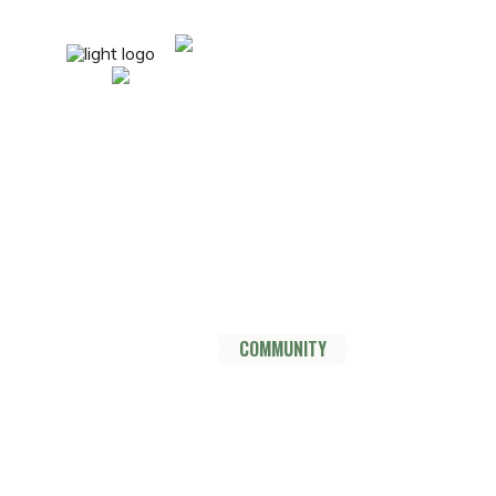
mail@nordsüdtrail.de
Socials
YouTube
Instagram
TikTok
Mastodon
Pinterest
Threads
HOME
DER TRAIL
THRU HIKE
COMMUNITY