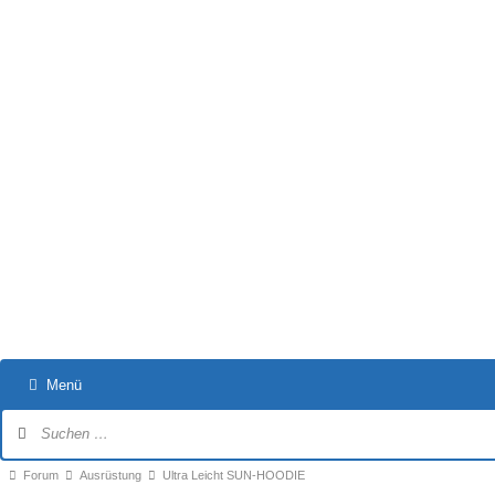
Menü
Forum-
Navigation
Forum-
Forum
Ausrüstung
Ultra Leicht SUN-HOODIE