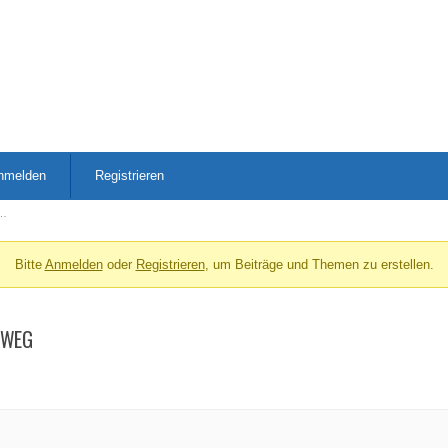
nmelden
Registrieren
 …
Bitte
Anmelden
oder
Registrieren
, um Beiträge und Themen zu erstellen.
TWEG