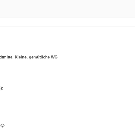
dtmitte. Kleine, gemütliche WG
):
 🙂