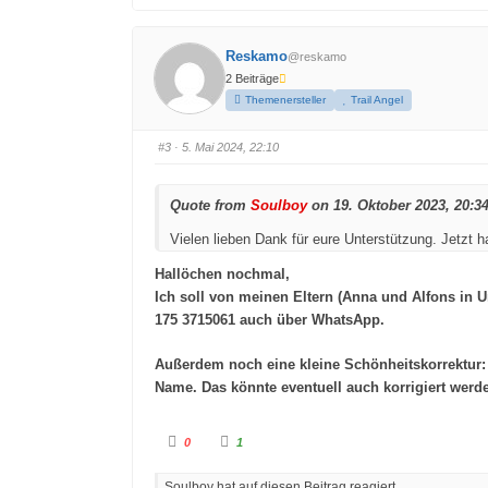
c
c
k
k
e
e
n
n
Reskamo
f
f
@reskamo
ü
ü
2 Beiträge
r
r
D
D
Themenersteller
Trail Angel
a
a
u
u
m
m
e
e
#3
· 5. Mai 2024, 22:10
n
n
n
n
a
a
c
c
h
h
Quote from
Soulboy
on 19. Oktober 2023, 20:3
u
o
n
b
t
e
Vielen lieben Dank für eure Unterstützung. Jetzt 
e
n
n
.
.
Hallöchen nochmal,
Ich soll von meinen Eltern (Anna und Alfons in U
175 3715061 auch über WhatsApp.
Außerdem noch eine kleine Schönheitskorrektur: B
Name. Das könnte eventuell auch korrigiert werde
A
A
0
1
n
n
k
k
l
l
Soulboy hat auf diesen Beitrag reagiert.
i
i