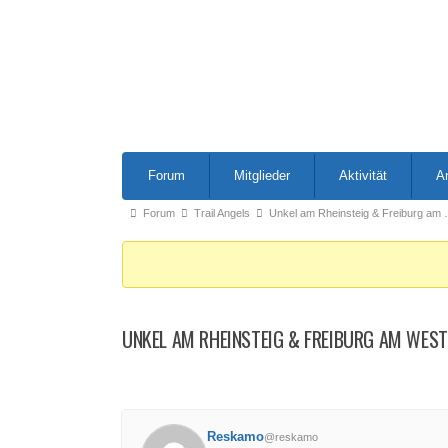
Forum-
Forum
Mitglieder
Aktivität
A
Navigation
Forum-
Forum
Trail Angels
Unkel am Rheinsteig & Freiburg am
Breadcrumbs
-
Du
bist
UNKEL AM RHEINSTEIG & FREIBURG AM WES
hier:
Reskamo
@reskamo