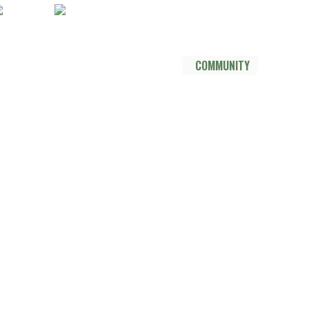
Socials
YouTube
Instagram
TikTok
Mastodon
Pinterest
Threads
DER TRAIL
THRU HIKE
COMMUNITY