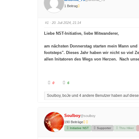
1 Beitrag
#1
· 20. Juli 2024, 21:14
Liebe NST-Initiative, liebe Mitwanderer,
am nächsten Donnerstag starten mein Mann und ic
footsteps". Dieses Jahr haben wir nicht so viel
allen Initatoren des Wegs von Herzen. Nach unse
A
A
0
6
n
n
k
k
l
l
Soulboy, boJe und 4 andere Benutzer haben auf diesen
i
i
c
c
k
k
e
e
n
n
f
f
Soulboy
@soulboy
ü
ü
r
r
190 Beiträge
D
D
a
a
Initiative NST
Supporter
Thru Hiker
u
u
m
m
e
e