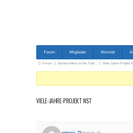
Forum-
Forum
Mitglieder
Aktivität
A
Navigation
Forum-
Forum
Section-Hiker on the Trail...
Viele-Jahre-Projekt 
Breadcrumbs
-
Du
bist
VIELE-JAHRE-PROJEKT NST
hier:
antonia_75
@antonia_75