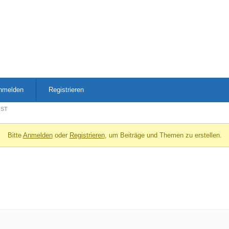
nmelden
Registrieren
NST
Bitte
Anmelden
oder
Registrieren
, um Beiträge und Themen zu erstellen.