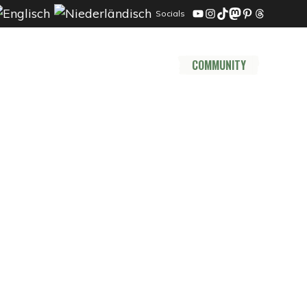
Socials
YouTube
Instagram
TikTok
Mastodon
Pinterest
Threads
DER TRAIL
THRU HIKE
COMMUNITY