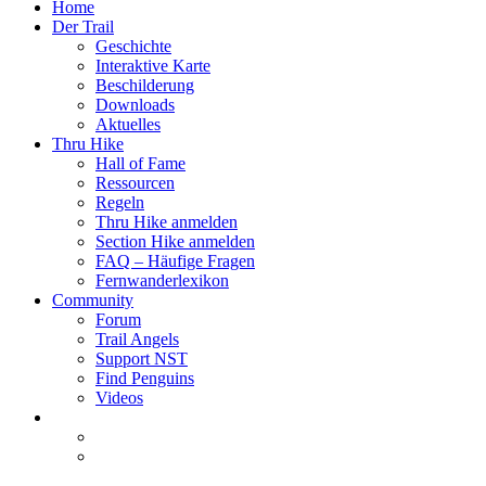
Home
Der Trail
Geschichte
Interaktive Karte
Beschilderung
Downloads
Aktuelles
Thru Hike
Hall of Fame
Ressourcen
Regeln
Thru Hike anmelden
Section Hike anmelden
FAQ – Häufige Fragen
Fernwanderlexikon
Community
Forum
Trail Angels
Support NST
Find Penguins
Videos