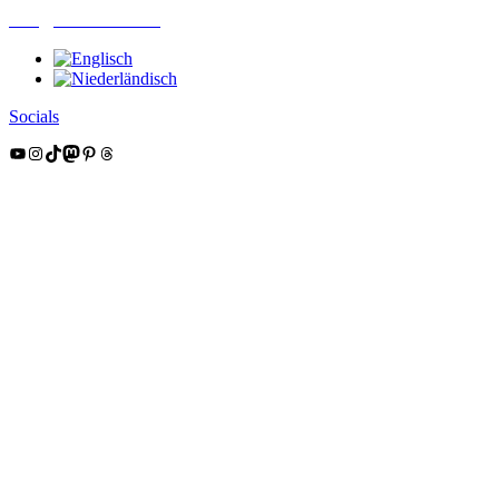
mail@nordsüdtrail.de
Socials
YouTube
Instagram
TikTok
Mastodon
Pinterest
Threads